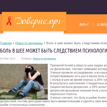
ВИЧ+?
О ВИЧ
Главная
Новости медицины
Боль в шее может быть следствием псих
БОЛЬ В ШЕЕ МОЖЕТ БЫТЬ СЛЕДСТВИЕМ ПСИХОЛОГ
26 Июн 2013
Рубрика:
Новости медицины
Причиной болей в области шеи скорее вс
не физические, считают немецкие иссле
Ученые провели исследование, в котором
почувствовавших хоть раз в жизни боль в
с болью в шее во время опроса, а 26% чу
В результате заполнения стандартных а
пациентов была депрессия, а 28% испыт
депрессия вызывали сильную боль у испы
переносил стрессы.
Ученые считают, что боль в шейке более
депрессией, потому докторам нужно быть внимательными и уделять свое вни
шейке относительно психологии.