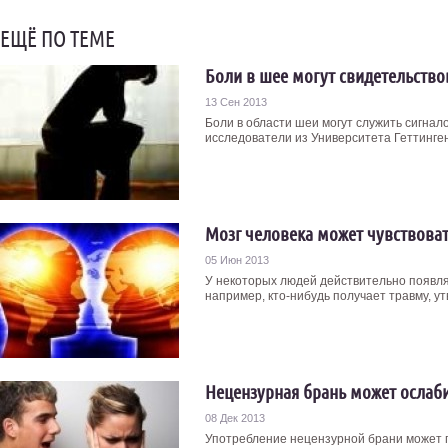
ЕЩЁ ПО ТЕМЕ
Боли в шее могут свидетельство
13 Сен 2013
Боли в области шеи могут служить сигна
исследователи из Университета Геттинген
Мозг человека может чувствова
05 Июн 2013
У некоторых людей действительно появляе
например, кто-нибудь получает травму, ут
Нецензурная брань может ослаб
08 Дек 2013
Употребление нецензурной брани может п