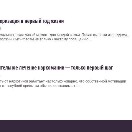
еризация в первый год жизни
5
малыша, счастливый момент для каждой семьи. После выписки из роддома,
должны быть готовы не только к частому посещению ...
тельное лечение наркомании — только первый шаг
4
ть от наркотиков работает настолько коварно, что собственной мотивации
 от пагубной привычки обычно не возникает. ...