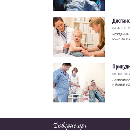
Диспанс
04 Июл 201
Рождение 
родители 
Принуди
08 Ноя 201
Зависимос
избавиться