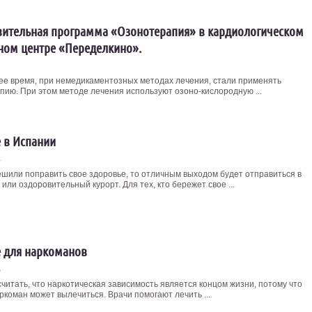
ительная программа «Озонотерапия» в кардиологическом
ном центре «Переделкино».
ее время, при немедикаментозных методах лечения, стали применять
пию. При этом методе лечения используют озоно-кислородную ...
 в Испании
4
ешили поправить свое здоровье, то отличным выходом будет отправиться в
или оздоровительный курорт. Для тех, кто бережет свое ...
 для наркоманов
5
считать, что наркотическая зависимость является концом жизни, потому что
ркоман может вылечиться. Врачи помогают лечить ...