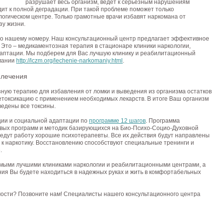
разрушает весь организм, ведет к серьезным нарушениям
дит к полной деградации. При такой проблеме поможет только
гическом центре. Только грамотные врачи избавят наркомана от
зу жизни.
по нашему номеру. Наш консультационный центр предлагает эффективное
. Это – медикаментозная терапия в стационаре клиники наркологии,
даптации. Мы подберем для Вас лучшую клинику и реабилитационный
омании
http://lczm.org/lechenie-narkomaniy.html
.
 лечения
ную терапию для избавления от ломки и выведения из организма остатков
детоксикацию с применением необходимых лекарств. В итоге Ваш организм
ведены все токсины.
ции и социальной адаптации по
программе 12 шагов
. Программа
овых программ и методик базирующихся на Био-Психо-Социо-Духовной
едут работу хорошие психотерапевты. Все их действия будут направлены
и к наркотику. Восстановлению способствуют специальные тренинги и
.
амыми лучшими клиниками наркологии и реабилитационными центрами, а
чения Вы будете находиться в надежных руках и жить в комфортабельных
имости? Позвоните нам! Специалисты нашего консультационного центра