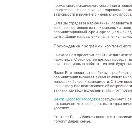
нормального психического состояния и приво
профессиональное лечение в хорошем нарколо
зависимости и вернут его к нормальному обра
Если Вы страдаете наркоманией, позвоните 
лечение, состоящее из трех основных этапов
реабилитационный курс и курс социальной а
центр. Дадим направление на лечение нарк
Прохождение программы комплексного
Сначала Вам предстоит пройти медикаментоз
наркотиков. С этой целью доктора проведут 
начнет нормально работать, из него будут вы
Далее Вам предстоит пройти курс реабилита
реабилитации включает в себя комплекс мир
концепции болезни зависимости. С Вами пров
на снятие у Вас психологической потребност
занятия, как индивидуальные, так и групповые
Центр Здоровой Молодежи
сотрудничает с с
это означает, что в процессе всего курса ле
условиях.
Кто-то из Ваших близких попал в сети завис
помогут Вашей семье.