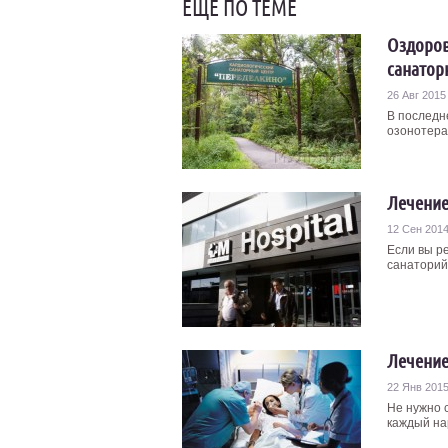
ЕЩЁ ПО ТЕМЕ
Оздоров
санатор
26 Авг 2015
В последн
озонотера
Лечение
12 Сен 201
Если вы р
санаторий 
Лечение
22 Янв 201
Не нужно 
каждый на