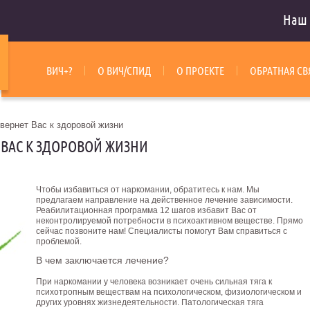
Наш 
ВИЧ+?
О ВИЧ/СПИД
О ПРОЕКТЕ
ОБРАТНАЯ СВ
вернет Вас к здоровой жизни
 ВАС К ЗДОРОВОЙ ЖИЗНИ
Чтобы избавиться от наркомании, обратитесь к нам. Мы
предлагаем направление на действенное лечение зависимости.
Реабилитационная программа 12 шагов избавит Вас от
неконтролируемой потребности в психоактивном веществе. Прямо
сейчас позвоните нам! Специалисты помогут Вам справиться с
проблемой.
В чем заключается лечение?
При наркомании у человека возникает очень сильная тяга к
психотропным веществам на психологическом, физиологическом и
других уровнях жизнедеятельности. Патологическая тяга