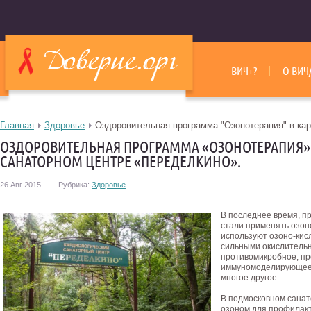
ВИЧ+?
О ВИЧ
Главная
Здоровье
Оздоровительная программа "Озонотерапия" в кар
ОЗДОРОВИТЕЛЬНАЯ ПРОГРАММА «ОЗОНОТЕРАПИЯ»
САНАТОРНОМ ЦЕНТРЕ «ПЕРЕДЕЛКИНО».
26 Авг 2015
Рубрика:
Здоровье
В последнее время, п
стали применять озон
используют озоно-кис
сильными окислительн
противомикробное, пр
иммуномоделирующее 
многое другое.
В подмосковном санат
озоном для профилакт