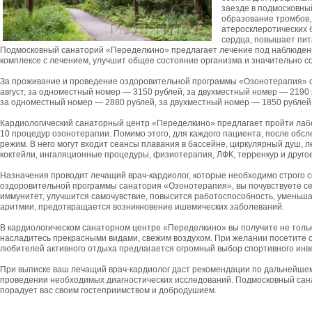
заезде в подмосковны
образование тромбов,
атеросклеротических 
сердца, повышает пит
Подмосковный санаторий «Переделкино» предлагает лечение под наблюдение
комплексе с лечением, улучшит общее состояние организма и значительно с
За проживание и проведение оздоровительной программы «Озонотерапия» сто
август, за одноместный номер — 3150 рублей, за двухместный номер — 2190 р
за одноместный номер — 2880 рублей, за двухместный номер — 1850 рублей 
Кардиологический санаторный центр «Переделкино» предлагает пройти лаб
10 процедур озонотерапии. Помимо этого, для каждого пациента, после обс
режим. В него могут входит сеансы плавания в бассейне, циркулярный душ, 
коктейли, ингаляционные процедуры, физиотерапия, ЛФК, терренкур и другое
Назначения проводит лечащий врач-кардиолог, которые необходимо строго 
оздоровительной программы санатория «Озонотерапия», вы почувствуете себ
иммунитет, улучшится самочувствие, повысится работоспособность, уменьша
аритмии, предотвращается возникновение ишемических заболеваний.
В кардиологическом санаторном центре «Переделкино» вы получите не тольк
насладитесь прекрасными видами, свежим воздухом. При желании посетите с
любителей активного отдыха предлагается огромный выбор спортивного инве
При выписке ваш лечащий врач-кардиолог даст рекомендации по дальнейшему
проведении необходимых диагностических исследований. Подмосковный са
порадует вас своим гостеприимством и добродушием.