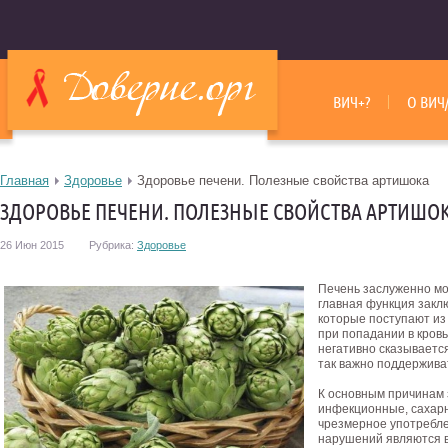
ВИЧ+?
О ВИЧ
Главная
Здоровье
Здоровье печени. Полезные свойства артишока
ЗДОРОВЬЕ ПЕЧЕНИ. ПОЛЕЗНЫЕ СВОЙСТВА АРТИШО
26 Июн 2015
Рубрика:
Здоровье
Печень заслуженно мо
главная функция закл
которые поступают из
при попадании в кровь
негативно сказываетс
так важно поддержива
К основным причинам 
инфекционные, сахарн
чрезмерное употребле
нарушений являются в