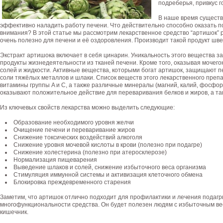
подреберья, привкус г
В наше время существ
эффективно наладить работу печени. Что действительно способно оказать 
внимания? В этой статье мы рассмотрим лекарственное средство “артишок” 
очень полезно для печени и её оздоровления. Производит такой продукт ш
Экстракт артишока включает в себя цинарин. Уникальность этого вещества за
продукты жизнедеятельности из тканей печени. Кроме того, оказывая мочег
солей и жидкости. Активные вещества, которыми богат артишок, защищают п
соли тяжёлых металлов и шлаки. Список веществ этого лекарственного препа
витамины группы A и C, а также различные минералы (магний, калий, фосфор
оказывают положительное действие для переваривания белков и жиров, а та
Из ключевых свойств лекарства можно выделить следующие:
Образование необходимого уровня желчи
Очищение печени и переваривание жиров
Снижение токсических воздействий алкоголя
Снижение уровня мочевой кислоты в крови (полезно при подагре)
Снижение холестерина (полезно при атеросклерозе)
Нормализация пищеварения
Выведение шлаков и солей, снижение избыточного веса организма
Стимуляция иммунной системы и активизация клеточного обмена
Блокировка преждевременного старения
Заметим, что артишок отлично подходит для профилактики и лечения подагры
многофункциональности средства. Он будет полезен людям с избыточным ве
кишечник.