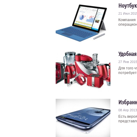
Ноутбук 
21 Июл 201
Компания 
операцион
Удобная
27 Янв 201
Для того 
потребует
Избранны
08 Апр 2013
Есть вероя
представле