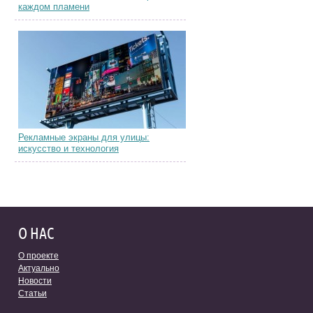
каждом пламени
Рекламные экраны для улицы:
искусство и технология
О НАС
О проекте
Актуально
Новости
Статьи