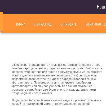
Наш 
ВИЧ+?
О ВИЧ/СПИД
О ПРОЕКТЕ
ОБРАТНАЯ СВ
Любите фотографировать? Тогда вы, естественно, знаете о том,
что без периодической подзарядки вам попросту не обойтись и за
поездку путешествие или просто прогулку с друзьями, вы сможете
успеть сделать всего несколько десятков (сотен) снимков, если
вовремя не позаботитесь об уровне заряда батареи в вашем
фотоаппарате. Поэтому, если вы планируете приобрести
фотоаппарат, или он у вас уже есть, то в любом случае без
зарядного устройства вам будет очень тяжело делать снимки
тогда, когда вам этого хочется.
Когда заряд батареи близок к нулю и индикатор мигает красным в
самый не подходящий момент, то тут уже волей-неволей