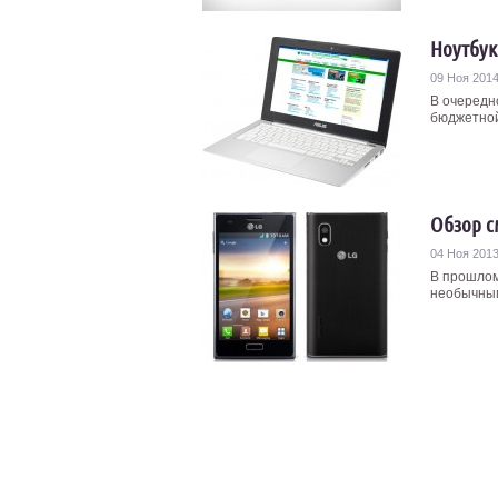
Ноутбук
09 Ноя 201
В очередн
бюджетной 
Обзор с
04 Ноя 201
В прошлом
необычным