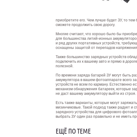
приобретите его. Чем лучше будет ЗУ, то тем
сможете продолжить свою дорогу.
Многие считают, что хорошо было бы приобре
для большинства литий-ионных аккумуляторов.
и ряд других портативных устройств, требующ
оснащены защитой от перепадов напряжения
Также большинство зарядных устройств обла
подключить их к вашему авто и прямо в доро
полезной.
По времени заряда батарей ЗУ могут быть ра
аккумулятора в вашем фотоаппарате всего за 
устройств не всем по карману. Естественно е
механизм обнаружения батареек, которые зар
не даст вашему аккумулятору выйти из строя.
Есть также варианты, которые могут заряжать
мизинчиковые. Такой подход также радует и с
зарядного устройства для цифрового фотоап
выбрать ЗУ один раз правильно и не иметь п
ЕЩЁ ПО ТЕМЕ