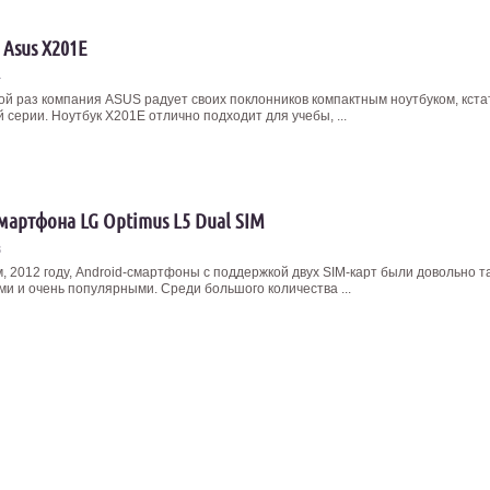
 Asus X201E
4
ой раз компания ASUS радует своих поклонников компактным ноутбуком, кста
серии. Ноутбук X201E отлично подходит для учебы, ...
мартфона LG Optimus L5 Dual SIM
3
, 2012 году, Android-смартфоны с поддержкой двух SIM-карт были довольно т
и и очень популярными. Среди большого количества ...