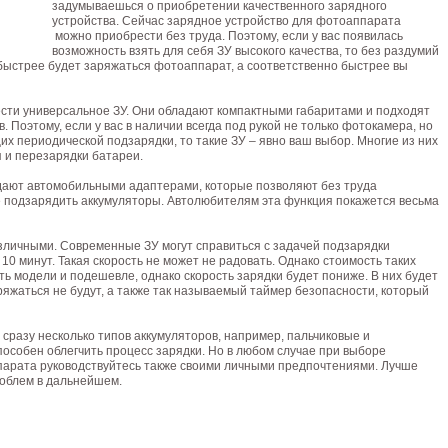
задумываешься о приобретении качественного зарядного
устройства. Сейчас зарядное устройство для фотоаппарата
можно приобрести без труда. Поэтому, если у вас появилась
возможность взять для себя ЗУ высокого качества, то без раздумий
 быстрее будет заряжаться фотоаппарат, а соответственно быстрее вы
сти универсальное ЗУ. Они обладают компактными габаритами и подходят
 Поэтому, если у вас в наличии всегда под рукой не только фотокамера, но
их периодической подзарядки, то такие ЗУ – явно ваш выбор. Многие из них
 и перезарядки батареи.
дают автомобильными адаптерами, которые позволяют без труда
ге подзарядить аккумуляторы. Автолюбителям эта функция покажется весьма
зличными. Современные ЗУ могут справиться с задачей подзарядки
10 минут. Такая скорость не может не радовать. Однако стоимость таких
сть модели и подешевле, однако скорость зарядки будет пониже. В них будет
яжаться не будут, а также так называемый таймер безопасности, который
 сразу несколько типов аккумуляторов, например, пальчиковые и
пособен облегчить процесс зарядки. Но в любом случае при выборе
парата руководствуйтесь также своими личными предпочтениями. Лучше
роблем в дальнейшем.