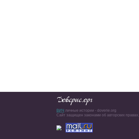
ВИЧ
личные истории - doverie.org
Сайт защищен законами об авторских правах.