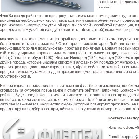
агентом-посредником 
за вас.
Флэтби всегда работает по принципу – максимальная помощь клиенту, то есть
поисковика необходимой жилой площади, этим самым облегчается процесс л
бронирование квартир посуточной аренды по всей Российской Федерации, в
арендодателям удобной (следует отметить – бесплатной) возможности разме
Как работает такой помощник, который предоставляет квартиры посуточно во
более девяти тысяч вариантов? Ответ прост – элементарно. Действительно, н
необходимого жилья довольно-таки простая и понятная. Вариант первый мо
сайте популярным направлениям: Москва (1830 – количество предложенный в
(192), Санкт-Петербург (1690), Нижний Новгород (184), Барнаул (133), Екатери
другие города, которые указаны списком в алфавитном порядке от Ангарска 
просмотрев предложенные варианты подобрать себе подходящий по стоимос
предоставляемому комфорту для проживания (месторасположению с развито
обустроенности).
Второй вариант поиска жилья – при помощи флэтби-сортировщика, необходим
стоимость за суточное пребывание и отметить рейтинг. Например, Брянск –
рейтинг, будет предложено вниманию множество вариантов квартир по дост
пятиэтажных или десятиэтажных домах города. Подобно этому просто находи
дату заезда – выезда, количество людей, которые планируют проживать. Ана
арендатору на подбор квартиры, обязательно указывая номер телефона, что
Контакты техпо
Наш телефон: +8
E-mail: support@f