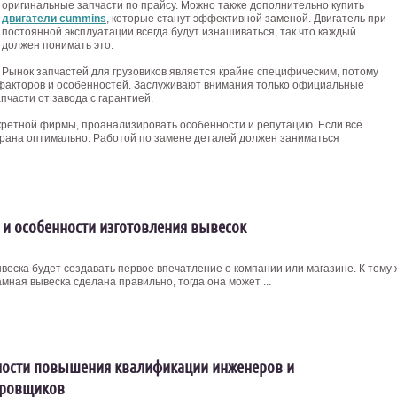
оригинальные запчасти по прайсу. Можно также дополнительно купить
двигатели cummins
, которые станут эффективной заменой. Двигатель при
постоянной эксплуатации всегда будут изнашиваться, так что каждый
должен понимать это.
Рынок запчастей для грузовиков является крайне специфическим, потому
 факторов и особенностей. Заслуживают внимания только официальные
части от завода с гарантией.
кретной фирмы, проанализировать особенности и репутацию. Если всё
брана оптимально. Работой по замене деталей должен заниматься
 и особенности изготовления вывесок
веска будет создавать первое впечатление о компании или магазине. К тому 
мная вывеска сделана правильно, тогда она может ...
ости повышения квалификации инженеров и
ировщиков