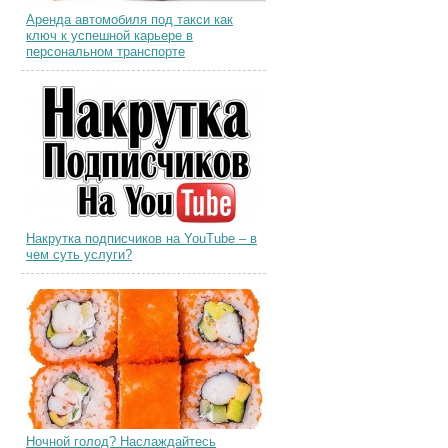
Аренда автомобиля под такси как
ключ к успешной карьере в
персональном транспорте
Накрутка подписчиков на YouTube – в
чем суть услуги?
Ночной голод? Наслаждайтесь