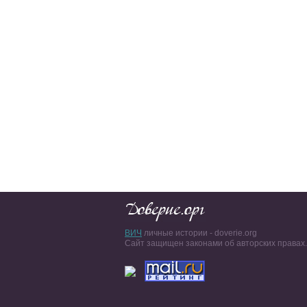
ВИЧ
личные истории - doverie.org
Сайт защищен законами об авторских правах.