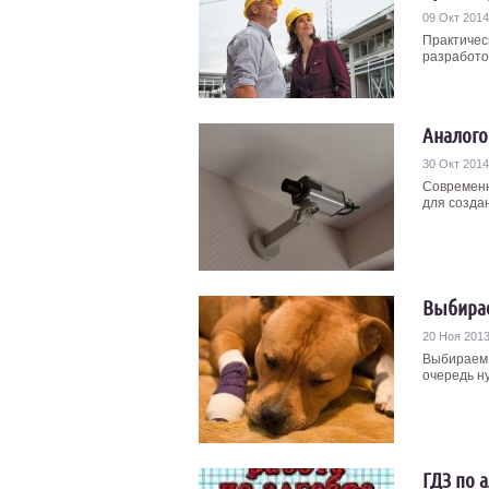
09 Окт 2014
Практичес
разработок
Аналого
30 Окт 2014
Современн
для создан
Выбирае
20 Ноя 201
Выбираем 
очередь ну
ГДЗ по 