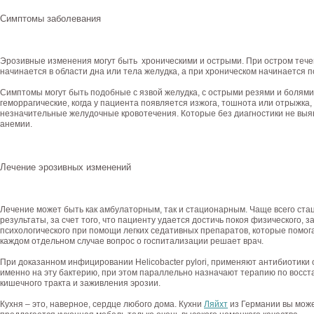
Симптомы заболевания
Эрозивные изменения могут быть хроническими и острыми. При остром течен
начинается в области дна или тела желудка, а при хроническом начинается
Симптомы могут быть подобные с язвой желудка, с острыми резями и болями к
геморрагические, когда у пациента появляется изжога, тошнота или отрыжка,
незначительные желудочные кровотечения. Которые без диагностики не выяв
анемии.
Лечение эрозивных изменений
Лечение может быть как амбулаторным, так и стационарным. Чаще всего ст
результаты, за счет того, что пациенту удается достичь покоя физического, 
психологического при помощи легких седативных препаратов, которые помог
каждом отдельном случае вопрос о госпитализации решает врач.
При доказанном инфицировании Helicobacter pylori, применяют антибиотики
именно на эту бактерию, при этом параллельно назначают терапию по вос
кишечного тракта и заживления эрозии.
Кухня – это, наверное, сердце любого дома. Кухни
Ляйхт
из Германии вы может