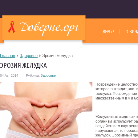
ВИЧ+?
О ВИЧ
Главная
Здоровье
Эрозия желудка
ЭРОЗИЯ ЖЕЛУДКА
04 Авг 2014
Рубрика:
Здоровье
Повреждение целостнос
которое выглядит, как
желудка. Повреждение 
множественным в 4 и бо
Желудочные жидкости к
организм использует р
воздействием внутренн
нарушаются, то поража
желудок. Эрозивный пр