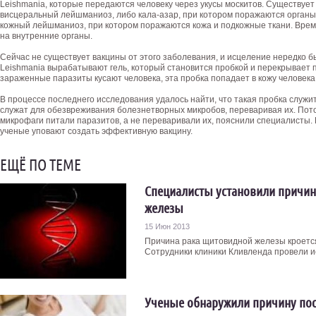
Leishmania, которые передаются человеку через укусы москитов. Существует
висцеральный лейшманиоз, либо кала-азар, при котором поражаются органы
кожный лейшманиоз, при котором поражаются кожа и подкожные ткани. Врем
на внутренние органы.
Сейчас не существует вакцины от этого заболевания, и исцеление нередко
Leishmania вырабатывают гель, который становится пробкой и перекрывает 
зараженные паразиты кусают человека, эта пробка попадает в кожу человека 
В процессе последнего исследования удалось найти, что такая пробка служи
служат для обезвреживания болезнетворных микробов, переваривая их. Потом
микрофаги питали паразитов, а не переваривали их, пояснили специалисты
ученые уповают создать эффективную вакцину.
ЕЩЁ ПО ТЕМЕ
Специалисты установили причин
железы
15 Июн 2013
Причина рака щитовидной железы кроется
Сотрудники клиники Кливленда провели исс
Ученые обнаружили причину по