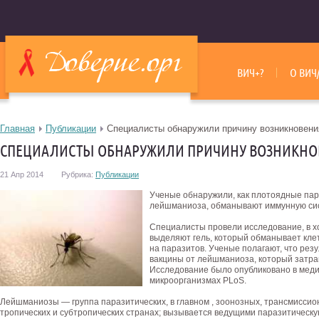
ВИЧ+?
О ВИЧ
Главная
Публикации
Специалисты обнаружили причину возникновен
СПЕЦИАЛИСТЫ ОБНАРУЖИЛИ ПРИЧИНУ ВОЗНИКН
21 Апр 2014
Рубрика:
Публикации
Ученые обнаружили, как плотоядные пар
лейшманиоза, обманывают иммунную сис
Специалисты провели исследование, в х
выделяют гель, который обманывает клет
на паразитов. Ученые полагают, что рез
вакцины от лейшманиоза, который затраг
Исследование было опубликовано в мед
микроорганизмах PLoS.
Лейшманиозы — группа паразитических, в главном , зоонозных, трансмисси
тропических и субтропических странах; вызывается ведущими паразитическ