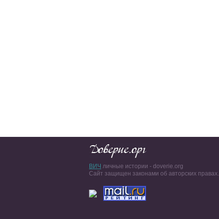
ВИЧ
личные истории - doverie.org
Сайт защищен законами об авторских правах.