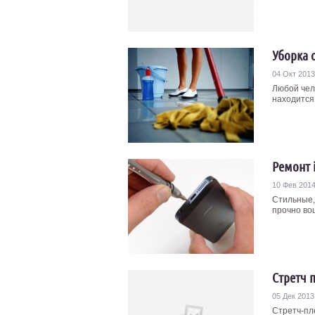
Уборка 
04 Окт 2013
Любой чел
находится 
Ремонт 
10 Фев 201
Стильные,
прочно вош
Стретч 
05 Дек 2013
Стретч-пле