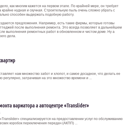
дело, как многим кажется на первом этапе. По крайней мере, он требует
та крайне нудная и скучная. Строительную пыль очень сложно убрать с
орально способен выдержать подобную работу.
создаются предложения. Например, есть такие фирмы, которые готовы
коттеджей после выполнения ремонта. Это всегда позволяет в дальнейшем
осле выполнения ремонтных работ в обновленном и чистом доме. Ну а
его дела.
квартир
ставляет нам множество забот и хлопот, и самое досадное, что делать ее
 регулярно, затрачивая на это множество времени и ...
монта вариатора а автоцентре «Translider»
3
«Translider» специализируется на предоставлении услуг по обслуживанию
еских коробок переключения передач (АКПП) ...