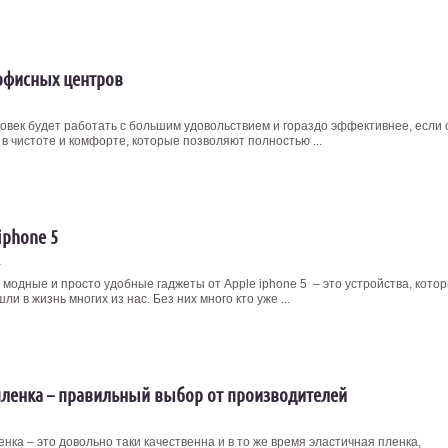
офисных центров
овек будет работать с большим удовольствием и гораздо эффективнее, если 
в чистоте и комфорте, которые позволяют полностью ...
iphone 5
4
 модные и просто удобные гаджеты от Apple iphone 5 – это устройства, кото
ли в жизнь многих из нас. Без них много кто уже ...
пленка – правильный выбор от производителей
нка – это довольно таки качественна и в то же время эластичная пленка,