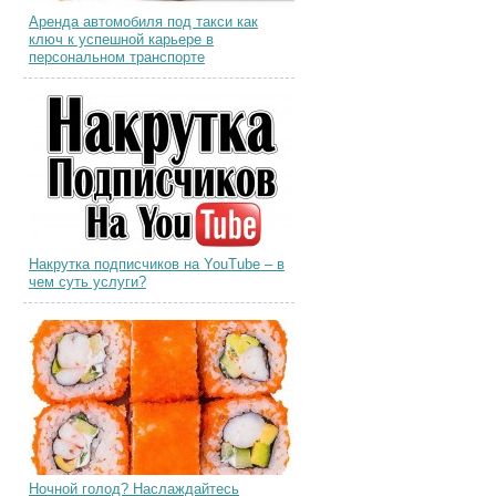
Аренда автомобиля под такси как
ключ к успешной карьере в
персональном транспорте
Накрутка подписчиков на YouTube – в
чем суть услуги?
Ночной голод? Наслаждайтесь