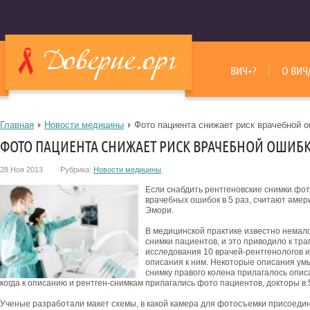
ВИЧ+?
О ВИЧ
Главная
Новости медицины
Фото пациента снижает риск врачебной 
ФОТО ПАЦИЕНТА СНИЖАЕТ РИСК ВРАЧЕБНОЙ ОШИБ
28 Ноя 2013
Рубрика:
Новости медицины
Если снабдить рентгеновские снимки фо
врачебных ошибок в 5 раз, считают амер
Эмори.
В медицинской практике известно немало
снимки пациентов, и это приводило к тра
исследования 10 врачей-рентгенологов и
описания к ним.
Некоторые описания умы
снимку правого колена прилагалось описа
когда к описанию и рентген-снимкам прилагались фото пациентов, докторы в
Ученые разработали макет схемы, в какой камера для фотосъемки присоедин