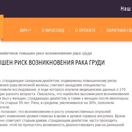
Наш 
ВИЧ+?
О ВИЧ/СПИД
О ПРОЕКТЕ
ОБРАТНАЯ СВ
иабетиков повышен риск возникновения рака груди
ШЕН РИСК ВОЗНИКНОВЕНИЯ РАКА ГРУДИ
 страдающие сахарным диабетом, подвержены повышенному риску
вения рака молочной железы, считают канадские специалисты.
ровели исследование, в ходе которого изучили медицинские данные о 170
ин разного возраста. Оказалось, что наиболее высоким риск возникновения
ди был у женщин, страдающих диабетом, а также у женщин после менопаузы
сте старше 55 лет. Риск, в среднем, увеличивался на 30%, пояснили
атели.
 полагают, что возникновению и росту злокачественных опухолей
ует изменение уровня глюкозы в крови и уровня гормона инсулина. Врачи
пно советуют старым дамам, страдающим диабетом, часто проходить
ание, чтоб не пропустить возможность диагностировать рак на ранешней