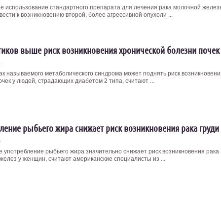
е использование стандартного препарата для лечения рака молочной желез
ести к возникновению второй, более агрессивной опухоли ...
тиков выше риск возникновения хронической болезни почек
4
ак называемого метаболического синдрома может поднять риск возникновени
чек у людей, страдающих диабетом 2 типа, считают ...
ление рыбьего жира снижает риск возникновения рака груди
3
е употребление рыбьего жира значительно снижает риск возникновения рака
желез у женщин, считают американские специалисты из ...