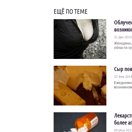
ЕЩЁ ПО ТЕМЕ
Облучен
возникн
31 Дек 2013
Женщины, 
области гр
Сыр пов
22 Фев 201
Ежедневно
возникнове
Лекарст
более а
09 Июл 201