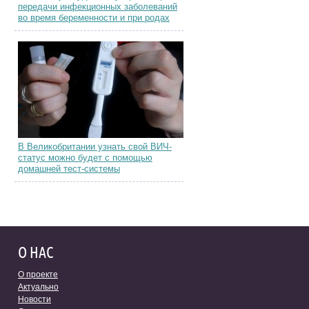
передачи инфекционных заболеваний
во время беременности и при родах
В Великобритании узнать свой ВИЧ-
статус можно будет с помощью
домашней тест-системы
О НАС
О проекте
Актуально
Новости