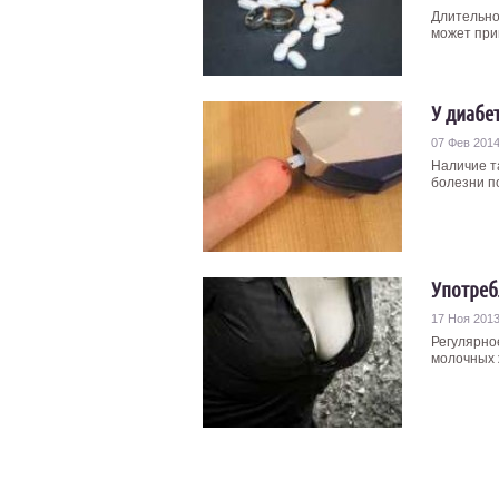
Длительно
может прив
У диабе
07 Фев 201
Наличие т
болезни по
Употреб
17 Ноя 201
Регулярно
молочных 