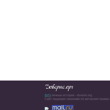
ВИЧ
личные истории - doverie.org
Сайт защищен законами об авторских правах.