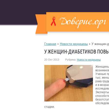
Главная
Новости медицины
У женщин-д
У ЖЕНЩИН-ДИАБЕТИКОВ ПОВЫ
20 Окт 2013
Рубрика:
Новости медицины
Женщины,
возникно
Ученые п
тыс. женщ
рака гру
и в возра
исследов
Эксперты
способств
безотсту
обследов
стадии.