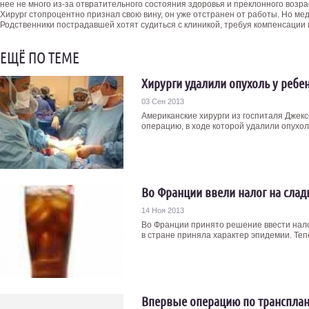
нее не много из-за отвратительного состояния здоровья и преклонного возра
Хирург стопроцентно признал свою вину, он уже отстранен от работы. Но мед
Родственники пострадавшей хотят судиться с клиникой, требуя компенсации 
ЕЩЁ ПО ТЕМЕ
Хирурги удалили опухоль у ребе
03 Сен 2013
Американские хирурги из госпиталя Джек
операцию, в ходе которой удалили опухоль
Во Франции ввели налог на слад
14 Ноя 2013
Во Франции принято решение ввести налог
в стране приняла характер эпидемии. Тепе
Впервые операцию по трансплан