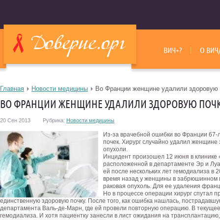
ВИЧ+?
О ВИЧ
Главная
Новости медицины
Во Франции женщине удалили здоровую 
ВО ФРАНЦИИ ЖЕНЩИНЕ УДАЛИЛИ ЗДОРОВУЮ ПОЧ
20 Сен 2013
Рубрика:
Новости медицины
Из-за врачебной ошибки во Франции 67-
почек. Хирург случайно удалил женщине
опухоли.
Инцидент произошел 12 июня в клинике
расположенной в департаменте Эр и Луар
ей после нескольких лет гемодиализа в 
время назад у женщины в забрюшинном 
раковая опухоль.
Для ее удаления францу
Но в процессе операции хирург спутал п
единственную здоровую почку. После того, как ошибка нашлась, пострадавшу
департамента Валь-де-Марн, где ей провели повторную операцию. В текущее
гемодиализа. И хотя пациентку занесли в лист ожидания на трансплантацию,