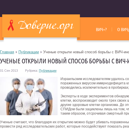
ВИЧ+?
О ВИЧ
Главная
Публикации
Ученые открыли новый способ борьбы с ВИЧ-ин
УЧЕНЫЕ ОТКРЫЛИ НОВЫЙ СПОСОБ БОРЬБЫ С ВИЧ
01 Сен 2013
Рубрика:
Публикации
Израильским исследователям удалось с
пораженных вирусом иммунодефицита кл
проводились исключительно в пробирках
Эксперты в ходе экспериментов обнаруж
клетки, воспроизводит около трех своих
другие здоровые клетки организма. До э
СПИДом были зациклены лишь на том, ч
таким образом, отсрочивая смертный при
Ученые считают, что благодаря их открытию можно будет убивать пораженны
провести ряд исследовательских работ, которые посодействуют показать ре