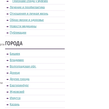
Признаки спида у мужчин
Лечение и профилактика
Отношения и личная жизнь
Образ жизни и здоровье
Новости медицины
Публикации
ГОРОДА
рти
Бишкек
Владимир
Волгоградская обл.
Донецк
Другие города
ти
Екатеринбург
Жуковский
Иркутск
Казань