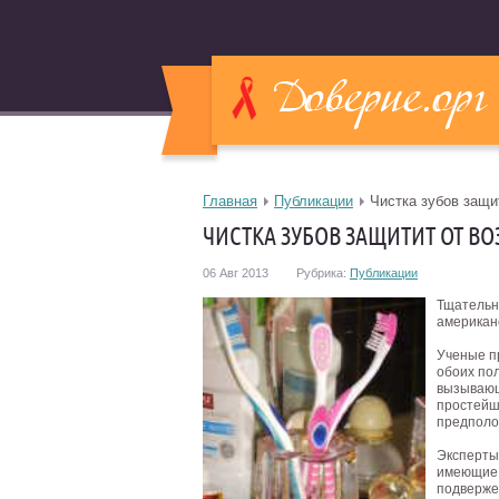
Главная
Публикации
Чистка зубов защи
ЧИСТКА ЗУБОВ ЗАЩИТИТ ОТ 
06 Авг 2013
Рубрика:
Публикации
Тщательн
американ
Ученые пр
обоих пол
вызывающ
простейш
предполо
Эксперты 
имеющие 
подверже