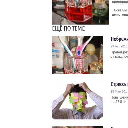
пропорци
Также мы
импотенц
ЕЩЁ ПО ТЕМЕ
Небрежн
29 Авг 2013
Пренебреж
от рака, с
Стрессы
15 Мар 201
Повышенна
на 57%. К 