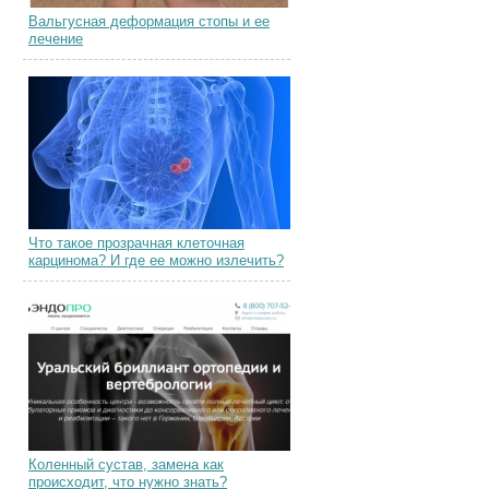
Вальгусная деформация стопы и ее
лечение
Что такое прозрачная клеточная
карцинома? И где ее можно излечить?
Коленный сустав, замена как
происходит, что нужно знать?