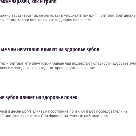
акже заразен, как и грипп
ожно заразиться так же легко, как и «подхватить» грипп, считают британские
ты. Стоматологи пояснили, что подобная опасность ...
ые чаи негативно влияют на здоровье зубов
тели считают, что фруктово-ягодные чаи подвергают опасности здоровье зуб
вели исследование, в ходе которого изучали влияние ...
ие зубов влияет на здоровье почек
бов и десен могут влиять на состояние почек, считают исследователи из
йского университета в Сан-Франциско. Ученые наблюдали за ...