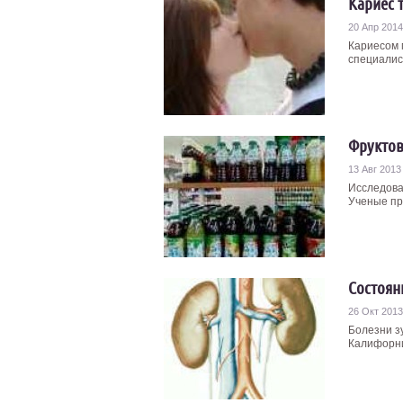
Кариес т
20 Апр 2014
Кариесом м
специалис
Фруктов
13 Авг 2013
Исследова
Ученые про
Состоян
26 Окт 2013
Болезни зу
Калифорни