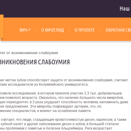
Наш 
ВИЧ+?
О ВИЧ/СПИД
О ПРОЕКТЕ
ОБРАТНАЯ СВ
тит от возникновения слабоумия
ВОЗНИКНОВЕНИЯ СЛАБОУМИЯ
ая чистка зубов способствует защите от возникновения слабоумия, считают
ские исследователи из Колумбийского университета.
овели исследование, в котором приняли участие 2,3 тыс. добровольцев
ов пожилого возраста. Оказалось, что наличие большого числа микробов,
их периодонтит, в 3 раза ухудшает способность человека запоминать даже
ие предложения. Эти микробы повреждают артерии, что, по
жению специалистов, и влияет на ослабление памяти.
считают, что люди, страдающие кровоточивостью десен, кариесом, а также
зубной налет и другие заболевания десен и зубов, в большей степени
ны проблемам с памятью и болезни Альцгеймера. Риск возрастает