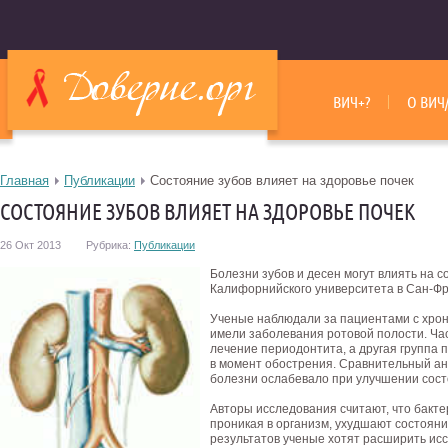
ВИЧ+?
О ВИЧ
Главная
Публикации
Состояние зубов влияет на здоровье почек
СОСТОЯНИЕ ЗУБОВ ВЛИЯЕТ НА ЗДОРОВЬЕ ПОЧЕК
26 Окт 2013
Рубрика:
Публикации
Болезни зубов и десен могут влиять на с
Калифорнийского университета в Сан-Фр
Ученые наблюдали за пациентами с хрон
имели заболевания ротовой полости. Ча
лечение периодонтита, а другая группа 
в момент обострения. Сравнительный ан
болезни ослабевало при улучшении сост
Авторы исследования считают, что бакте
проникая в организм, ухудшают состояни
результатов ученые хотят расширить ис