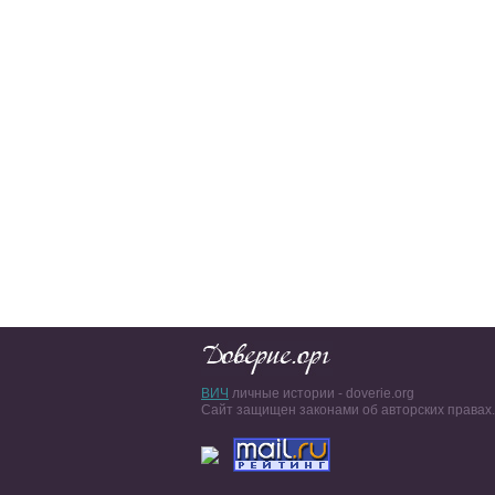
ВИЧ
личные истории - doverie.org
Сайт защищен законами об авторских правах.