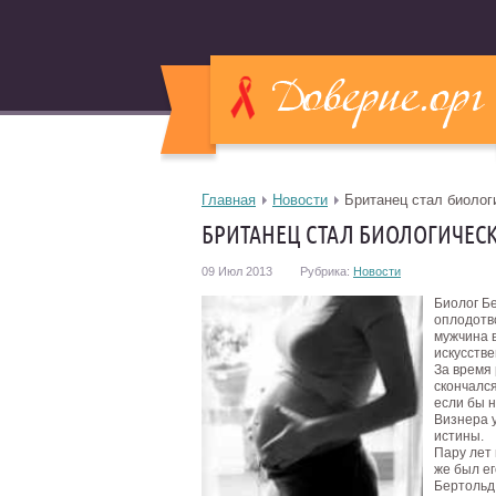
Главная
Новости
Британец стал биолог
БРИТАНЕЦ СТАЛ БИОЛОГИЧЕСК
09 Июл 2013
Рубрика:
Новости
Биолог Б
оплодотво
мужчина 
искусстве
За время 
скончался
если бы н
Визнера 
истины.
Пару лет
же был ег
Бертольд 