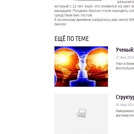
разыскать
который с 12 лет знал, что появился на свет 
канадцем. Позднее братья стали находить со
средством био тестов.
К истинному времени набралось уже около 600
биолог.
ЕЩЁ ПО ТЕМЕ
Ученый:
17 Фев 201
Уже в бли
воспользов
Структу
05 Мар 201
Американс
математиче