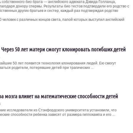
 собственного био брата — английского адвоката Дэвида Голланца,
благодаря донору спермы. Результаты био тестов подтвердили его родство с
бственных других братьев и сестер, каждый раз подтверждая родство
 человек с различных концов света, папой которых выступил английский
 Через 50 лет матери смогут клонировать погибших детей
4
жайшие 50 лет появится технология клонирования людей. Ею смогут
аться родители, потерявшие детей при трагических ...
ра мозга влияет на математические способности детей
4
кие исследователи из Стэнфордского университета установили, что
ские способности ребенка зависят от размера гиппокампа и его ...