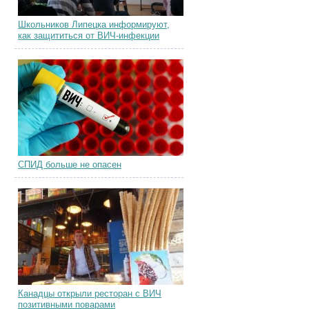
Школьников Липецка информируют,
как защититься от ВИЧ-инфекции
СПИД больше не опасен
Канадцы открыли ресторан с ВИЧ
позитивными поварами