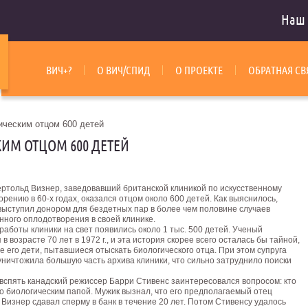
Наш 
ВИЧ+?
О ВИЧ/СПИД
О ПРОЕКТЕ
ОБРАТНАЯ СВ
ическим отцом 600 детей
ИМ ОТЦОМ 600 ДЕТЕЙ
ертольд Визнер, заведовавший британской клиникой по искусственному
рению в 60-х годах, оказался отцом около 600 детей. Как выяснилось,
выступил донором для бездетных пар в более чем половине случаев
нного оплодотворения в своей клинике.
работы клиники на свет появились около 1 тыс. 500 детей. Ученый
 в возрасте 70 лет в 1972 г., и эта история скорее всего осталась бы тайной,
е его дети, пытавшиеся отыскать биологического отца.
При этом супруга
уничтожила большую часть архива клиники, что сильно затруднило поиски
 вспять канадский режиссер Барри Стивенс заинтересовался вопросом: кто
о биологическим папой. Мужик вызнал, что его предполагаемый отец
Визнер сдавал сперму в банк в течение 20 лет. Потом Стивенсу удалось