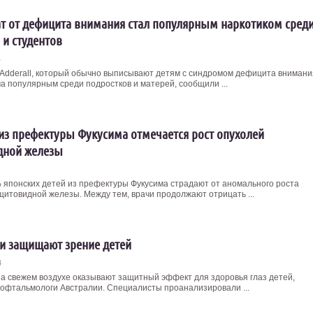
т от дефицита внимания стал популярным наркотиком сред
 и студентов
4
Adderall, который обычно выписывают детям с синдромом дефицита внимани
ма популярным среди подростков и матерей, сообщили ...
 из префектуры Фукусима отмечается рост опухолей
дной железы
 японских детей из префектуры Фукусима страдают от аномального роста
щитовидной железы. Между тем, врачи продолжают отрицать ...
и защищают зрение детей
4
на свежем воздухе оказывают защитный эффект для здоровья глаз детей,
офтальмологи Австралии. Специалисты проанализировали ...