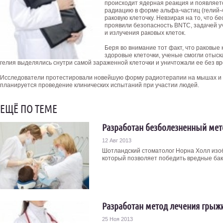
происходит ядерная реакция и появляет
радиацию в форме альфа-частиц (гелий-4
раковую клеточку. Невзирая на то, что 
проявили безопасность BNTC, задачей у
и излучения раковых клеток.
Беря во внимание тот факт, что раковые
здоровые клеточки, ученые смогли отыск
гелия выделялись снутри самой зараженной клеточки и уничтожали ее без в
Исследователи протестировали новейшую форму радиотерапии на мышах и 
планируется проведение клинических испытаний при участии людей.
ЕЩЁ ПО ТЕМЕ
Разработан безболезненный мето
12 Авг 2013
Шотландский стоматолог Норна Холл изоб
который позволяет победить вредные бакте
Разработан метод лечения грыж
25 Ноя 2013