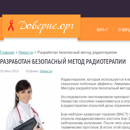
ВИЧ+?
О ВИЧ
Главная
Новости
Разработан безопасный метод радиотерапии
РАЗРАБОТАН БЕЗОПАСНЫЙ МЕТОД РАДИОТЕРАПИИ
18 Июн 2013
Рубрика:
Новости
Радиотерапия, которая используется в 
серьезные побочные эффекты. Американ
Миссури разработали безопасный метод 
Исследователи синтезировали препарат 
Лекарство способно накапливаться в опу
в радиотерапии опухолей дозы ограниче
Бор-нейтрон-захватная терапия (BNCT) 
опухоль нерадиоактивного изотопа бор-1
нейтронному излучению. После чего опу
термических протонов. В итоге этой пр