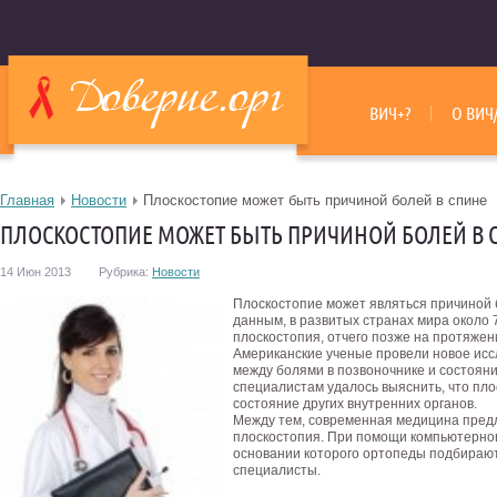
ВИЧ+?
О ВИЧ
Главная
Новости
Плоскостопие может быть причиной болей в спине
ПЛОСКОСТОПИЕ МОЖЕТ БЫТЬ ПРИЧИНОЙ БОЛЕЙ В 
14 Июн 2013
Рубрика:
Новости
Плоскостопие может являться причиной 
данным, в развитых странах мира около
плоскостопия, отчего позже на протяжени
Американские ученые провели новое иссл
между болями в позвоночнике и состояние
специалистам удалось выяснить, что пло
состояние других внутренних органов.
Между тем, современная медицина предл
плоскостопия. При помощи компьютерного
основании которого ортопеды подбирают
специалисты.