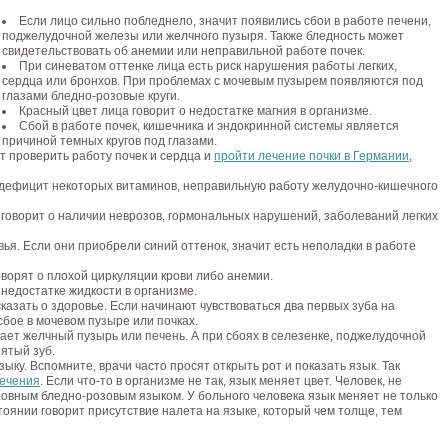
Если лицо сильно побледнело, значит появились сбои в работе печени,
поджелудочной железы или желчного пузыря. Также бледность может
свидетельствовать об анемии или неправильной работе почек.
При синеватом оттенке лица есть риск нарушения работы легких,
сердца или бронхов. При проблемах с мочевым пузырем появляются под
глазами бледно-розовые круги.
Красный цвет лица говорит о недостатке магния в организме.
Сбой в работе почек, кишечника и эндокринной системы является
причиной темных кругов под глазами.
т проверить работу почек и сердца и
пройти лечение почки в Германии
,
дефицит некоторых витаминов, неправильную работу желудочно-кишечного
говорит о наличии неврозов, гормональных нарушений, заболеваний легких
ья. Если они приобрели синий оттенок, значит есть неполадки в работе
оворят о плохой циркуляции крови либо анемии.
недостатке жидкости в организме.
казать о здоровье. Если начинают чувствоваться два первых зуба на
сбое в мочевом пузыре или почках.
дает желчный пузырь или печень. А при сбоях в селезенке, поджелудочной
ятый зуб.
ыку. Вспомните, врачи часто просят открыть рот и показать язык. Так
лечения
. Если что-то в организме не так, язык меняет цвет. Человек, не
овным бледно-розовым языком. У больного человека язык меняет не только
тоянии говорит присутствие налета на языке, который чем толще, тем