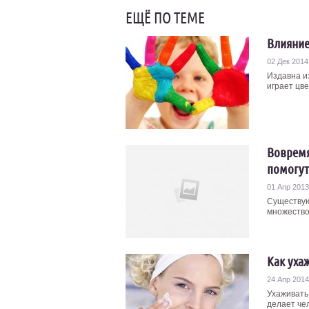
ЕЩЁ ПО ТЕМЕ
Влияние
02 Дек 2014
Издавна и
играет цве
Вовремя
помогут
01 Апр 2013
Существую
множество
Как уха
24 Апр 2014
Ухаживать
делает чел