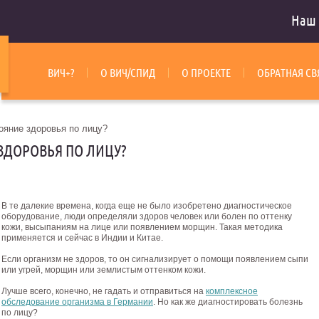
Наш 
ВИЧ+?
О ВИЧ/СПИД
О ПРОЕКТЕ
ОБРАТНАЯ СВ
ояние здоровья по лицу?
ЗДОРОВЬЯ ПО ЛИЦУ?
В те далекие времена, когда еще не было изобретено диагностическое
оборудование, люди определяли здоров человек или болен по оттенку
кожи, высыпаниям на лице или появлением морщин. Такая методика
применяется и сейчас в Индии и Китае.
Если организм не здоров, то он сигнализирует о помощи появлением сыпи
или угрей, морщин или землистым оттенком кожи.
Лучше всего, конечно, не гадать и отправиться на
комплексное
обследование организма в Германии
. Но как же диагностировать болезнь
по лицу?