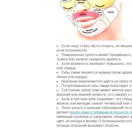
Если лицо стало часто отекать, не мешае
если потребуется.
Повышенная сухость может предвещать 
тракта или начало сахарного диабета.
Если влажность наоборот повышена, это 
или сердца.
Губы также являются индикатором здоров
легких или сердца.
Крапинки коричневатого цвета на губах г
Потрескавшиеся губы свидетельствуют о 
Состояние зубов тоже может многое расс
верхней или нижней челюсти, это говорит о 
Боль в третьем зубе подскажет, что стра
железе или желудке заноет четвертый или п
Легко узнать о наличии заболеваний по яз
делают
врачи даже в Германии в процессе 
имеющий проблем со здоровьем, обладает р
цвет, но иногда и форму. О болезненном сос
больше опасений вызывает болезнь.