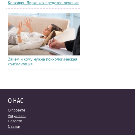
Колхицин Лирка как средство лечения
Зачем и кому нужна психологическая
консультация
О НАС
О проекте
Актуально
Новости
Статьи