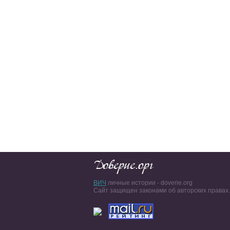
ВИЧ
личные истории - doverie.org
Сайт защищен законами об авторских правах.