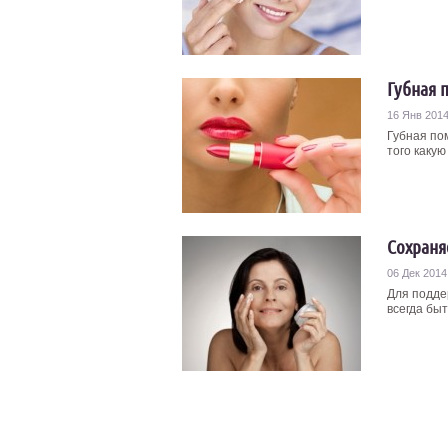
Губная 
16 Янв 201
Губная по
того какую
Сохраня
06 Дек 2014
Для подде
всегда быт