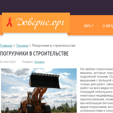
ВИЧ+?
О ВИЧ
Главная
Техника
Погрузчики в строительстве
ПОГРУЗЧИКИ В СТРОИТЕЛЬСТВЕ
01 Ноя 2014
Рубрика:
Техника
На любом строительно
машины, которые тра
подсобной техники. П
машинами с большой п
только для работ, свя
работ на всех видах п
операций небольшого 
некоторых модификац
приспособления, позв
как небольшую бетоно
видов погрузчиков, к
особенностями и спос