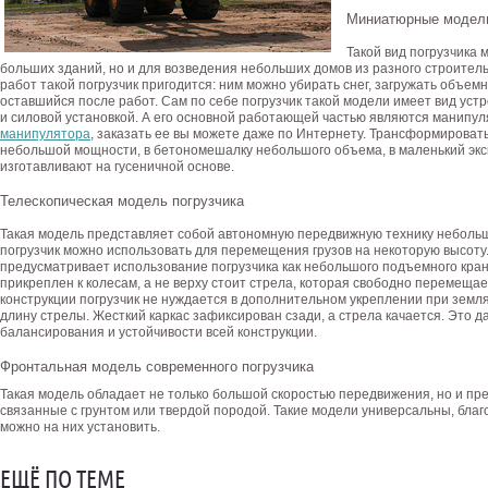
Миниатюрные модели
Такой вид погрузчика 
больших зданий, но и для возведения небольших домов из разного строител
работ такой погрузчик пригодится: ним можно убирать снег, загружать объе
оставшийся после работ. Сам по себе погрузчик такой модели имеет вид устр
и силовой установкой. А его основной работающей частью являются манипу
манипулятора
, заказать ее вы можете даже по Интернету. Трансформироват
небольшой мощности, в бетономешалку небольшого объема, в маленький эк
изготавливают на гусеничной основе.
Телескопическая модель погрузчика
Такая модель представляет собой автономную передвижную технику небольш
погрузчик можно использовать для перемещения грузов на некоторую высоту
предусматривает использование погрузчика как небольшого подъемного кран
прикреплен к колесам, а не верху стоит стрела, которая свободно перемещае
конструкции погрузчик не нуждается в дополнительном укреплении при земля
длину стрелы. Жесткий каркас зафиксирован сзади, а стрела качается. Это 
балансирования и устойчивости всей конструкции.
Фронтальная модель современного погрузчика
Такая модель обладает не только большой скоростью передвижения, но и пр
связанные с грунтом или твердой породой. Такие модели универсальны, бла
можно на них установить.
ЕЩЁ ПО ТЕМЕ