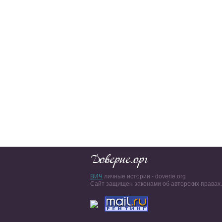
ВИЧ
личные истории - doverie.org
Сайт защищен законами об авторских правах.