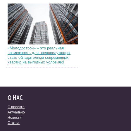
«Молодострой» – это реальная
возможность для военнослужащих
стать обладателями современных
квартир на выгодных условиях!
О НАС
О проекте
Актуально
Новости
Статьи