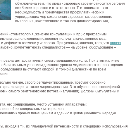
обусловлена тем, что люди к здоровью своему относятся сегодня
все более серьезно и ответственно. Т. е. понимают всю
необходимость и преимущества профилактических и
упреждающих мер сохранения здоровья, своевременного
выявления, качественного и точного диагностирования,
ний (стоматология, женские консультации и пр.) с прекрасным
альным расположением позволяют получать качественное мед.
и дефицита времени у человека. При условии, конечно, того, что
проект
амотно, компетентность специалистов — на уровне, оборудование –
во предлагает достаточный спектр медицинских услуг. При этом наличие
ки обязательным условием должного уровня медицинского сопровождения
исследования выступают опорой, и точной диагностики по всем
ения.
овольно четкие, строго регламентированные, требуют особенно
 в реализации, а также лицензирования. Это обусловлено спецификой
в и самого рентгеновского потока (излучения). Должны быть учтены и
та, его зонирование, место установки аппаратуры;
олненной из специальных материалов;
ношению к прочим помещениям и зданию в целом (кабинеты нередко
, исходя в т.ч. из планируемой интенсивности и специфики использования