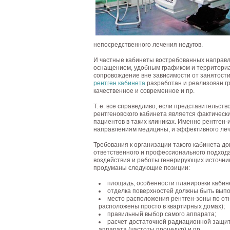
непосредственного лечения недугов.
И частные кабинеты востребованных направле
оснащением, удобным графиком и территори
сопровождение вне зависимости от занятости 
рентген кабинета
разработан и реализован гр
качественное и современное и пр.
Т. е. все справедливо, если представительст
рентгеновского кабинета является фактичес
пациентов в таких клиниках. Именно рентген-
направлениям медицины, и эффективного леч
Требования к организации такого кабинета д
ответственного и профессионального подхода
воздействия и работы генерирующих источнико
продуманы следующие позиции:
площадь, особенности планировки кабине
отделка поверхностей должны быть вып
место расположения рентген-зоны по от
расположены просто в квартирных домах);
правильный выбор самого аппарата;
расчет достаточной радиационной защиты
аппарата (частоты процедур) и пр.