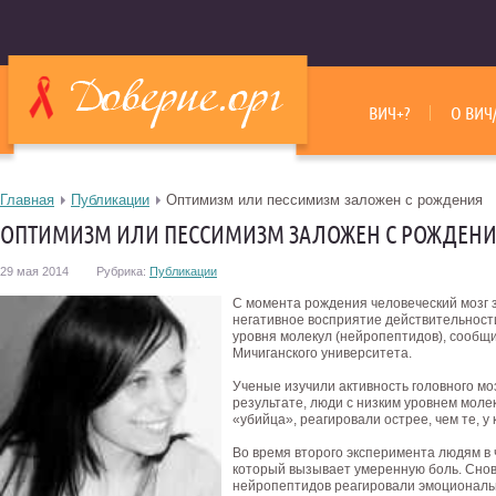
ВИЧ+?
О ВИЧ
Главная
Публикации
Оптимизм или пессимизм заложен с рождения
ОПТИМИЗМ ИЛИ ПЕССИМИЗМ ЗАЛОЖЕН С РОЖДЕН
29 мая 2014
Рубрика:
Публикации
С момента рождения человеческий мозг 
негативное восприятие действительности
уровня молекул (нейропептидов), сообщ
Мичиганского университета.
Ученые изучили активность головного м
результате, люди с низким уровнем моле
«убийца», реагировали острее, чем те, у
Во время второго эксперимента людям в
который вызывает умеренную боль. Снов
нейропептидов реагировали эмоциональ