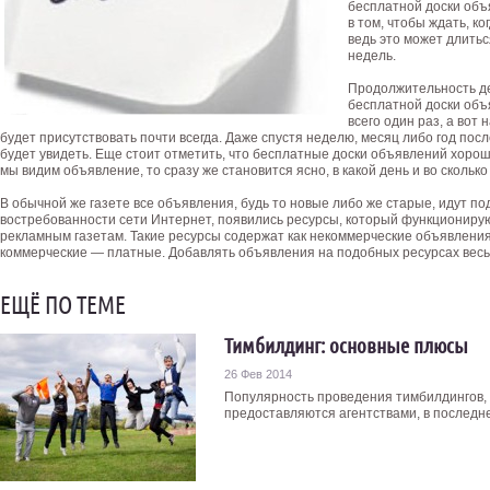
бесплатной доски объ
в том, чтобы ждать, к
ведь это может длитьс
недель.
Продолжительность д
бесплатной доски объ
всего один раз, а вот
будет присутствовать почти всегда. Даже спустя неделю, месяц либо год по
будет увидеть. Еще стоит отметить, что бесплатные доски объявлений хороши
мы видим объявление, то сразу же становится ясно, в какой день и во скольк
В обычной же газете все объявления, будь то новые либо же старые, идут по
востребованности сети Интернет, появились ресурсы, который функциониру
рекламным газетам. Такие ресурсы содержат как некоммерческие объявлени
коммерческие — платные. Добавлять объявления на подобных ресурсах весьм
ЕЩЁ ПО ТЕМЕ
Тимбилдинг: основные плюсы
26 Фев 2014
Популярность проведения тимбилдингов,
предоставляются агентствами, в последнее