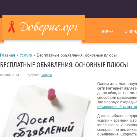
ВИЧ+?
О ВИЧ
Главная
Услуги
Бесплатные объявления: основные плюсы
БЕСПЛАТНЫЕ ОБЪЯВЛЕНИЯ: ОСНОВНЫЕ ПЛЮСЫ
05 мая 2014
Рубрика:
Услуги
Одним из самых попу
сети Интернет являет
доска обладает немал
способами размещения
Так в первую очередь 
объявления бесплатн
Даже наиболее недор
усилий и времени, к т
же за звонок. А в слу
совершенно никаких п
объявление. Скорость