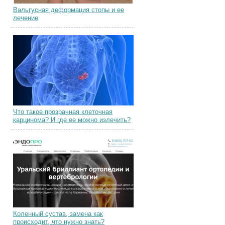
Вальгусная деформация стопы и ее
лечение
Что такое прозрачная клеточная
карцинома? И где ее можно излечить?
Коленный сустав, замена как
происходит, что нужно знать?