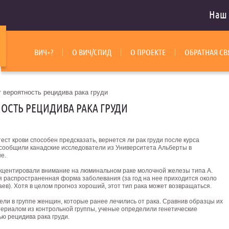
Наш 
ВИЧ+?
О ВИЧ/СПИД
О ПРОЕКТЕ
ОБРАТНАЯ СВ
т вероятность рецидива рака груди
НОСТЬ РЕЦИДИВА РАКА ГРУДИ
ест крови способен предсказать, вернется ли рак груди после курса
 сообщили канадские исследователи из Университета Альберты в
е.
кцентировали внимание на люминальном раке молочной железы типа А.
я распространенная форма заболевания (за год на нее приходится около
ев). Хотя в целом прогноз хороший, этот тип рака может возвращаться.
ели в группе женщин, которые ранее лечились от рака.
Сравнив образцы их
териалом из контрольной группы, ученые определили генетические
ю рецидива рака груди.