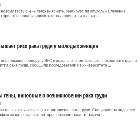
3
новому тесту очень легко выяснить, реагирует ли опухоль на лечение.
о просто проанализировать кровь пациента и выявить ...
ышает риск рака груди у молодых женщин
3
перенесшие процедуру ЭКО в довольно юном возрасте, находятся в группе
ития рака груди, сообщили исследователи из Университета ...
 гены, виновные в возникновении рака груди
4
ы гены, отвечающие за возникновение рака груди. Специалисты надеются
фективное лекарство, которое позволит спасти тысячи ...