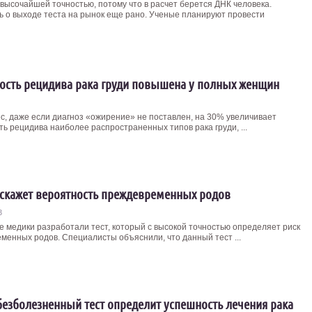
 высочайшей точностью, потому что в расчет берется ДНК человека.
ь о выходе теста на рынок еще рано. Ученые планируют провести
ость рецидива рака груди повышена у полных женщин
с, даже если диагноз «ожирение» не поставлен, на 30% увеличивает
ть рецидива наиболее распространенных типов рака груди, ...
дскажет вероятность преждевременных родов
3
е медики разработали тест, который с высокой точностью определяет риск
менных родов. Специалисты объяснили, что данный тест ...
езболезненный тест определит успешность лечения рака