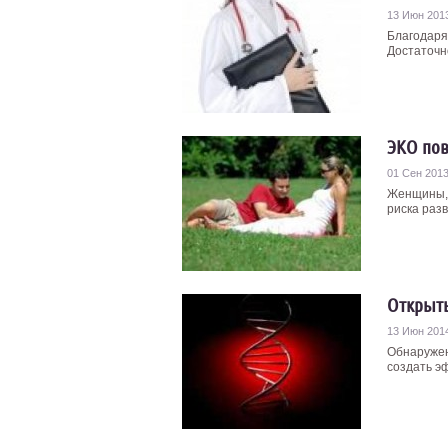
13 Июн 201
Благодаря 
Достаточн
ЭКО пов
01 Сен 201
Женщины, 
риска разв
Открыты
13 Июн 201
Обнаружен
создать эф