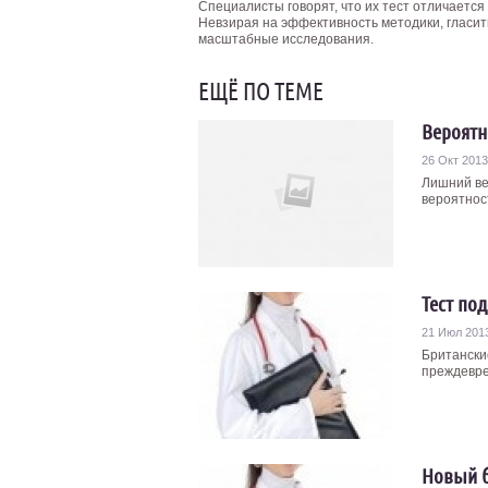
Специалисты говорят, что их тест отличается
Невзирая на эффективность методики, гласит
масштабные исследования.
ЕЩЁ ПО ТЕМЕ
Вероятн
26 Окт 2013
Лишний ве
вероятнос
Тест по
21 Июл 201
Британски
преждевре
Новый б