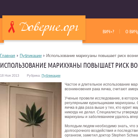
ВИЧ+?
О ВИЧ
Главная
Публикации
Использование марихуаны повышает риск возни
ИСПОЛЬЗОВАНИЕ МАРИХУАНЫ ПОВЫШАЕТ РИСК ВО
18 Ноя 2013
Рубрика:
Публикации
Частое и длительное использование мар
возникновения рака яичка, считают амер
Ученые провели исследование, в которо
регулярными курильщиками марихуаны. О
яичка в два раза выше у тех, кто курит ма
никогда не делал. Специалисты утвержда
марихуаны и заболеванием удалось впе
Молодым людям необходимо знать, что э
долгосрочного воздействия и последств
организм, заметил доктор Stephen Schwar