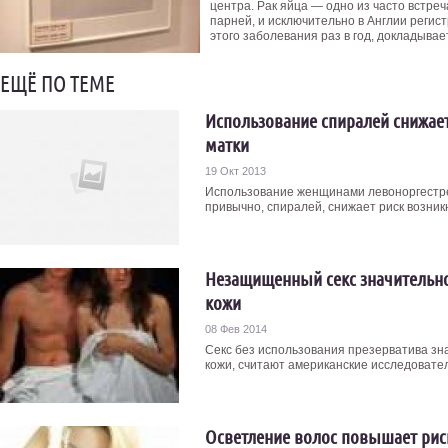
центра. Рак яйца — одно из часто встр
парней, и исключительно в Англии регис
этого заболевания раз в год, докладывае
ЕЩЁ ПО ТЕМЕ
Использование спиралей снижае
матки
19 Окт 2013
Использование женщинами левоноргестре
привычно, спиралей, снижает риск возникн
Незащищенный секс значительно
кожи
08 Фев 2014
Секс без использования презерватива зн
кожи, считают американские исследовател
Осветление волос повышает рис