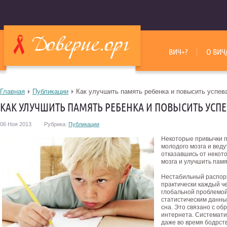
ВИЧ+?
О ВИЧ
Главная
Публикации
Как улучшить память ребенка и повысить успев
КАК УЛУЧШИТЬ ПАМЯТЬ РЕБЕНКА И ПОВЫСИТЬ УСП
06 Ноя 2013
Рубрика:
Публикации
Некоторые привычки п
молодого мозга и веду
отказавшись от некот
мозга и улучшить пам
Нестабильный распоря
практически каждый че
глобальной проблемой
статистическим данны
сна. Это связано с об
интернета. Системати
даже во время бодрст