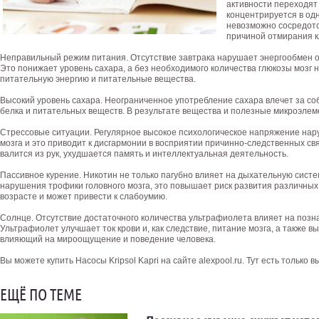
активности переходят
концентрируется в од
невозможно сосредото
причиной отмирания к
Неправильный режим питания. Отсутствие завтрака нарушает энергообмен ор
Это понижает уровень сахара, а без необходимого количества глюкозы мозг
питательную энергию и питательные вещества.
Высокий уровень сахара. Неограниченное употребление сахара влечет за со
белка и питательных веществ. В результате вещества и полезные микроэлем
Стрессовые ситуации. Регулярное высокое психологическое напряжение нар
мозга и это приводит к дисгармонии в восприятии причинно-следственных связ
валится из рук, ухудшается память и интеллектуальная деятельность.
Пассивное курение. Никотин не только пагубно влияет на дыхательную систе
нарушения трофики головного мозга, это повышает риск развития различных
возрасте и может привести к слабоумию.
Солнце. Отсутствие достаточного количества ультрафиолета влияет на позн
Ультрафиолет улучшает ток крови и, как следствие, питание мозга, а также в
влияющий на мироощущение и поведение человека.
Вы можете купить Насосы Kripsol Kapri на сайте alexpool.ru. Тут есть только
ЕЩЁ ПО ТЕМЕ