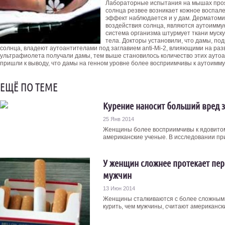
Лабораторные испытания на мышах проя
солнца резвее возникает кожное воспале
эффект наблюдается и у дам. Дерматомио
воздействия солнца, являются аутоимму
система организма штурмует ткани муску
тела. Докторы установили, что дамы, п
солнца, владеют аутоантителами под заглавием anti-Mi-2, влияющими на ра
ультрафиолета получали дамы, тем выше становилось количество этих ауто
пришли к выводу, что дамы на генном уровне более восприимчивы к аутоим
ЕЩЁ ПО ТЕМЕ
Курение наносит больший вред 
25 Янв 2014
Женщины более восприимчивы к ядовитом
американские ученые. В исследовании прин
У женщин сложнее протекает пери
мужчин
13 Июн 2014
Женщины сталкиваются с более сложными
курить, чем мужчины, считают американски