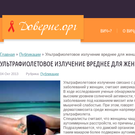
ВИЧ+?
О ВИЧ
Главная
Публикации
Ультрафиолетовое излучение вреднее для жен
УЛЬТРАФИОЛЕТОВОЕ ИЗЛУЧЕНИЕ ВРЕДНЕЕ ДЛЯ ЖЕ
04 Окт 2013
Рубрика:
Публикации
Ультрафиолетовое излучение связано с
заболеваний у женщин, считают америка
В ходе исследования ученые обнаружили,
высоким уровнем солнечной активности,
заболевание под названием миозит или 
мышечной слабостью. При этом, говорят
дерматомиозита среди женщин напрямую
ультрафиолета.
Специалисты считают, что женщины чаще
аутоиммунных расстройств, но причины 
Подразумевается, что дамский организм 
таким макаром более подвержен аутоим