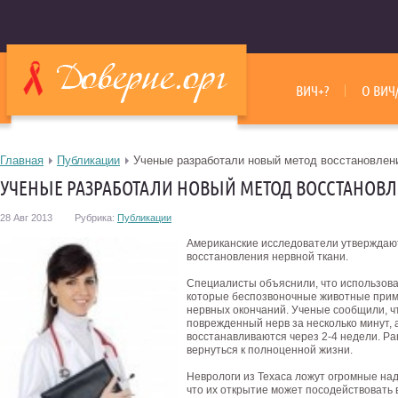
ВИЧ+?
О ВИЧ
Главная
Публикации
Ученые разработали новый метод восстановлен
УЧЕНЫЕ РАЗРАБОТАЛИ НОВЫЙ МЕТОД ВОССТАНОВЛ
28 Авг 2013
Рубрика:
Публикации
Американские исследователи утверждают
восстановления нервной ткани.
Специалисты объяснили, что использова
которые беспозвоночные животные при
нервных окончаний. Ученые сообщили, ч
поврежденный нерв за несколько минут,
восстанавливаются через 2-4 недели.
Ран
вернуться к полноценной жизни.
Неврологи из Техаса ложут огромные на
что их открытие может посодействовать 