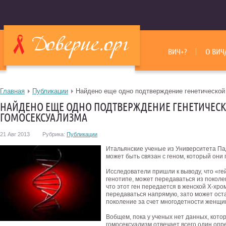
ВИЧ+?
О ВИЧ
Главная
Публикации
Найдено еще одно подтверждение генетической
НАЙДЕНО ЕЩЕ ОДНО ПОДТВЕРЖДЕНИЕ ГЕНЕТИЧЕС
ГОМОСЕКСУАЛИЗМА
21 Авг 2013
Рубрика:
Публикации
Итальянские ученые из Университета Пад
может быть связан с геном, который они
Исследователи пришли к выводу, что «ге
генотипе, может передаваться из поколе
что этот ген передается в женской Х-хро
передаваться напрямую, зато может оста
поколение за счет многодетности женщи
Вобщем, пока у ученых нет данных, кото
гомосексуализм отвечает всего один опр