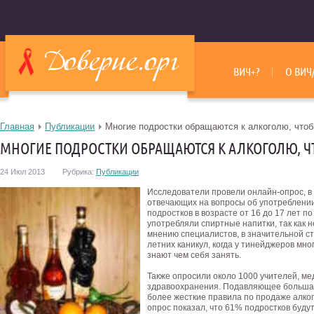
ВИЧ+?
О ВИЧ
Главная
Публикации
Многие подростки обращаются к алкоголю, чтоб
МНОГИЕ ПОДРОСТКИ ОБРАЩАЮТСЯ К АЛКОГОЛЮ, Ч
24 Июл 2013
Рубрика:
Публикации
Исследователи провели онлайн-опрос, в 
отвечающих на вопросы об употреблении
подростков в возрасте от 16 до 17 лет п
употребляли спиртные напитки, так как н
мнению специалистов, в значительной с
летних каникул, когда у тинейджеров мно
знают чем себя занять.
Также опросили около 1000 учителей, ме
здравоохранения. Подавляющее большая 
более жесткие правила по продаже алког
опрос показал, что 61% подростков будут