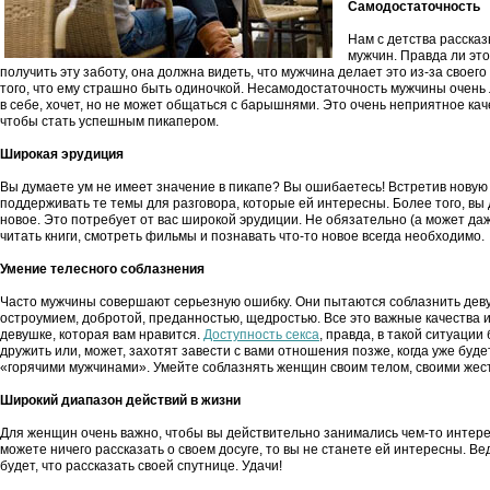
Самодостаточность
Нам с детства расска
мужчин. Правда ли это
получить эту заботу, она должна видеть, что мужчина делает это из-за своег
того, что ему страшно быть одиночкой. Несамодостаточность мужчины очень
в себе, хочет, но не может общаться с барышнями. Это очень неприятное каче
чтобы стать успешным пикапером.
Широкая эрудиция
Вы думаете ум не имеет значение в пикапе? Вы ошибаетесь! Встретив новую
поддерживать те темы для разговора, которые ей интересны. Более того, вы 
новое. Это потребует от вас широкой эрудиции. Не обязательно (а может да
читать книги, смотреть фильмы и познавать что-то новое всегда необходимо.
Умение телесного соблазнения
Часто мужчины совершают серьезную ошибку. Они пытаются соблазнить деву
остроумием, добротой, преданностью, щедростью. Все это важные качества и
девушке, которая вам нравится.
Доступность секса
, правда, в такой ситуаци
дружить или, может, захотят завести с вами отношения позже, когда уже буд
«горячими мужчинами». Умейте соблазнять женщин своим телом, своими жес
Широкий диапазон действий в жизни
Для женщин очень важно, чтобы вы действительно занимались чем-то интере
можете ничего рассказать о своем досуге, то вы не станете ей интересны. В
будет, что рассказать своей спутнице. Удачи!