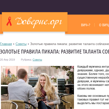
ВИЧ+?
О ВИЧ
Главная
Советы
Золотые правила пикапа: развитие таланта соблазн
ЗОЛОТЫЕ ПРАВИЛА ПИКАПА: РАЗВИТИЕ ТАЛАНТА С
20 Апр 2019
Рубрика:
Советы
Каждый мужчина интуи
девушками, однако, д
знание. Более того, с
существенную неразб
девушки, и мужчины са
за этого возникают н
обоих полов.
Каковы же основные п
таковых правил тут н
выделить мы постарае