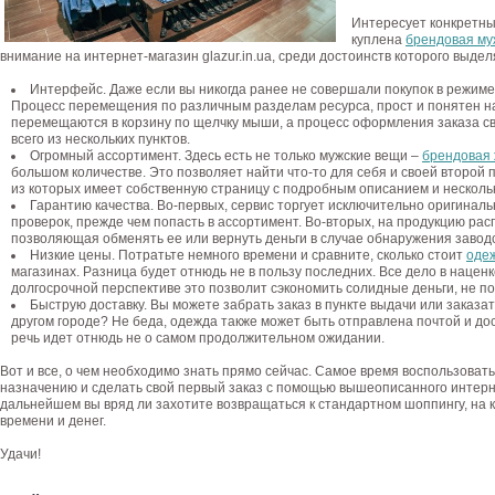
Интересует конкретны
куплена
брендовая му
внимание на интернет-магазин glazur.in.ua, среди достоинств которого выдел
Интерфейс. Даже если вы никогда ранее не совершали покупок в режиме 
Процесс перемещения по различным разделам ресурса, прост и понятен н
перемещаются в корзину по щелчку мыши, а процесс оформления заказа с
всего из нескольких пунктов.
Огромный ассортимент. Здесь есть не только мужские вещи –
брендовая 
большом количестве. Это позволяет найти что-то для себя и своей второй п
из которых имеет собственную страницу с подробным описанием и нескол
Гарантию качества. Во-первых, сервис торгует исключительно оригинал
проверок, прежде чем попасть в ассортимент. Во-вторых, на продукцию ра
позволяющая обменять ее или вернуть деньги в случае обнаружения заводс
Низкие цены. Потратьте немного времени и сравните, сколько стоит
одеж
магазинах. Разница будет отнюдь не в пользу последних. Все дело в наценке
долгосрочной перспективе это позволит сэкономить солидные деньги, не по
Быструю доставку. Вы можете забрать заказ в пункте выдачи или заказат
другом городе? Не беда, одежда также может быть отправлена почтой и дос
речь идет отнюдь не о самом продолжительном ожидании.
Вот и все, о чем необходимо знать прямо сейчас. Самое время воспользова
назначению и сделать свой первый заказ с помощью вышеописанного интерне
дальнейшем вы вряд ли захотите возвращаться к стандартном шоппингу, на к
времени и денег.
Удачи!