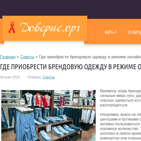
ВИЧ+?
О ВИЧ
Главная
Советы
Где приобрести брендовую одежду в режиме онлайн
ГДЕ ПРИОБРЕСТИ БРЕНДОВУЮ ОДЕЖДУ В РЕЖИМЕ 
26 мая 2018
Рубрика:
Советы
Времена, когда бренд
сильные мира сего, да
хорошо одеваться ест
распорядиться.
Например, вовсе не о
центрами и бутиками с
активно пользоваться
огромное количество. 
шоппинг в любое врем
компьютер или планше