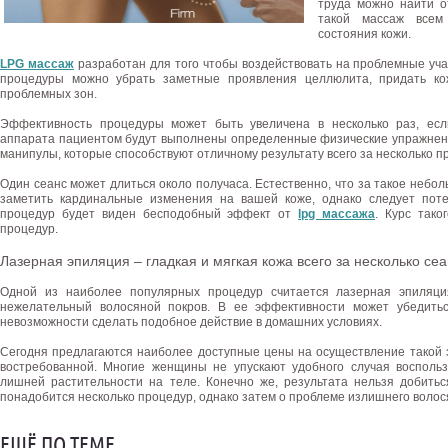
труда можно найти о
такой массаж всем
состояния кожи.
LPG массаж
разработан для того чтобы воздействовать на проблемные уча
процедуры можно убрать заметные проявления целлюлита, придать ко
проблемных зон.
Эффективность процедуры может быть увеличена в несколько раз, есл
аппарата пациентом будут выполнены определенные физические упражнен
манипулы, которые способствуют отличному результату всего за несколько п
Один сеанс может длиться около получаса. Естественно, что за такое небо
заметить кардинальные изменения на вашей коже, однако следует поте
процедур будет виден бесподобный эффект от
lpg массажа
. Курс тако
процедур.
Лазерная эпиляция – гладкая и мягкая кожа всего за несколько се
Одной из наиболее популярных процедур считается лазерная эпиляци
нежелательный волосяной покров. В ее эффективности может убедить
невозможности сделать подобное действие в домашних условиях.
Сегодня предлагаются наиболее доступные цены на осуществление такой 
востребованной. Многие женщины не упускают удобного случая воспольз
лишней растительности на теле. Конечно же, результата нельзя добить
понадобится несколько процедур, однако затем о проблеме излишнего волос
ЕЩЁ ПО ТЕМЕ