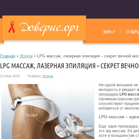
ВИЧ+?
О ВИЧ
Главная
Услуги
LPG массаж, лазерная эпиляция – секрет вечной мо
LPG МАССАЖ, ЛАЗЕРНАЯ ЭПИЛЯЦИЯ – СЕКРЕТ ВЕЧ
13 Июн 2015
Рубрика:
Услуги
Ни одной женщине не х
молодость и увядает 
процедуры
LPG масс
огромным спросом сре
способствуют продлен
избавиться от многоч
LPG-массаж – идеа
Еще одна процедура,
это lpg массаж. Ее д
хотя в большинстве сл