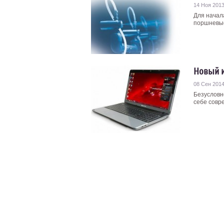
14 Ноя 201
Для начал
поршневые
Новый и
08 Сен 201
Безусловн
себе совр