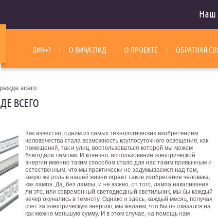
Наш 
ВИЧ+?
О ВИЧ/СПИД
О ПРОЕКТЕ
ОБРАТНАЯ СВ
прежде всего
ДЕ ВСЕГО
Как известно, одним из самых технологических изобретением
человечества стала возможность круглосуточного освещения, как
помещений, так и улиц, воспользоваться которой мы можем
благодаря лампам. И конечно, использование электрической
энергии именно таким способом стало для нас таким привычным и
естественным, что мы практически не задумываемся над тем,
какую же роль в нашей жизни играет такое изобретение человека,
как лампа. Да, без лампы, и не важно, от того, лампа накаливания
ли это, или современный светодиодный светильник, мы бы каждый
вечер окунались в темноту. Однако и здесь, каждый месяц, получая
счет за электрическую энергию, мы желаем, что бы он оказался на
как можно меньшую сумму. И в этом случае, на помощь нам