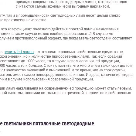
приходят современные, светодиодные лампы, которые сегодня
считаются самым экономически выгодным вариантом.
быту, так и в промышленности светодиодных ламп несет целый спектр
ю практически неизвестно.
о, что коэффициент полезного действия простой лампы накаливания
ономии в таком случае можно вообще разговаривать? В случае же
олучаем противоположный эффект, где показатель светоотдачи составляет
дня
купить led лампы
– это значит сэкономить собственные средства не
ской энергии, но и количестве приобретенных ламп. Так, если средний
оставляет до 1000 часов, то в случае использования led продукции,
0 часов, а то и больше. Стоит отметить, что много в чем такой срок долгой
от количества включений и выключений, а то время, как на срок службы
затель имеет самое непосредственное влияние. И здесь, конечно же, видна
чим в случае использования современной продукции.
ации ламп накаливания на современную led продукцию, может стать первым,
ой системы экономии не только электрической энергии, но и собственных
 светильники потолочные светодиодные
4