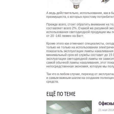
А ведь действительно, использование, как в 
преимуществ, о которых простому потребител
Прежде всего, стоит обратить внимание на т
составляет всего 2%. О какой же разумной эк
использования светодиодной продукции мы п
от 20 -140 люмен на Ватт.
Кроме этого как отмечают специалисты, сего
только не только на использовании электриче
показатель эксплуатации лампы накаливания с
минимальный срок её службы составит до 15 00
эксплуатации светодиодной лампы не зависит 
самой обычной лампы накаливания, этот пока
непосредственная экономия, которую мы полу
Так что в любом случае, переход от эксплуат
и самым важным шагом на создание полноценн
средств.
ЕЩЁ ПО ТЕМЕ
Офисные
21 мая 201