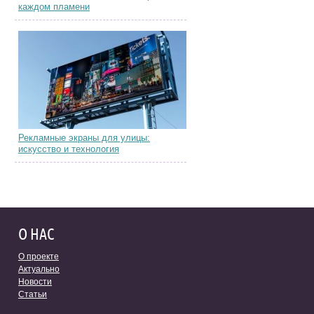
каждом пламени
Рекламные экраны для улицы:
искусство и технология
О НАС
О проекте
Актуально
Новости
Статьи