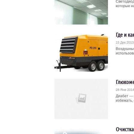
Светодиод
которые н
Где и к
15 Дек 2013
Воздушные
использов
Глюком
28 Янв 201
Диабет — 
избежать, 
Очистка