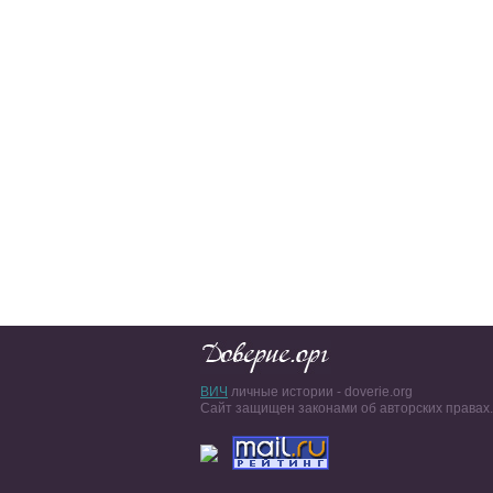
ВИЧ
личные истории - doverie.org
Сайт защищен законами об авторских правах.