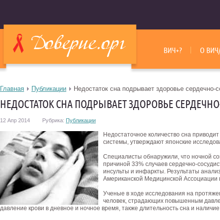
ВИЧ+?
О ВИЧ
Главная
Публикации
Недостаток сна подрывает здоровье сердечно-
НЕДОСТАТОК СНА ПОДРЫВАЕТ ЗДОРОВЬЕ СЕРДЕЧН
12 Апр 2014
Рубрика:
Публикации
Недостаточное количество сна приводит
системы, утверждают японские исследов
Специалисты обнаружили, что ночной сон
причиной 33% случаев сердечно-сосудист
инсульты и инфаркты. Результаты анали
Американской Медицинской Ассоциации 
Ученые в ходе исследования на протяже
человек, страдающих повышенным давле
давление крови в дневное и ночное время, также длительность сна и наличие