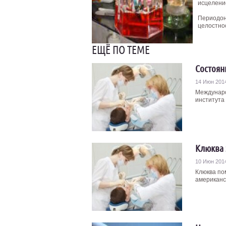
исцеление
Периодон
целостнос
ЕЩЁ ПО ТЕМЕ
Состоян
14 Июн 201
Междунаро
института
Клюква 
10 Июн 201
Клюква по
американск