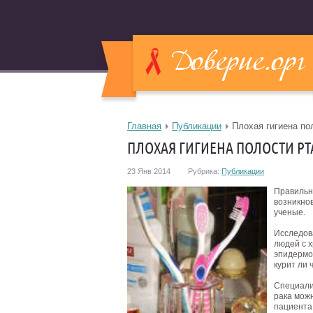
Главная
Публикации
Плохая гигиена по
ПЛОХАЯ ГИГИЕНА ПОЛОСТИ Р
23 Янв 2014
Рубрика:
Публикации
Правильн
возникно
ученые.
Исследова
людей с 
эпидермои
курит ли 
Специали
рака мож
пациента