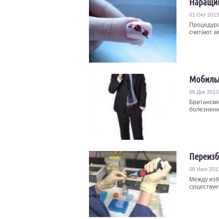
Наращив
01 Окт 2013
Процедура
считают ам
Мобильн
05 Дек 2013
Британски
болезненн
Переизб
08 Июл 201
Между изб
существует