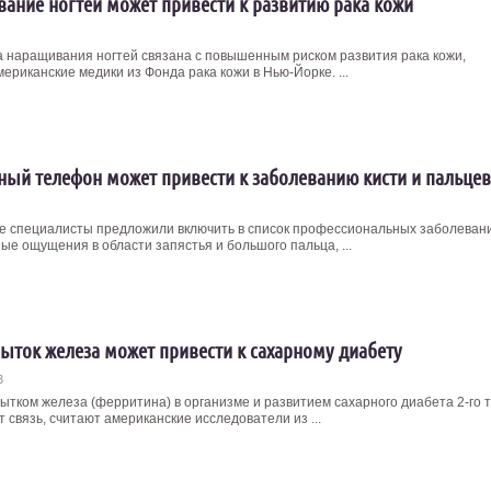
ание ногтей может привести к развитию рака кожи
 наращивания ногтей связана с повышенным риском развития рака кожи,
ериканские медики из Фонда рака кожи в Нью-Йорке. ...
ый телефон может привести к заболеванию кисти и пальцев
е специалисты предложили включить в список профессиональных заболеван
ые ощущения в области запястья и большого пальца, ...
ыток железа может привести к сахарному диабету
3
ытком железа (ферритина) в организме и развитием сахарного диабета 2-го 
 связь, считают американские исследователи из ...