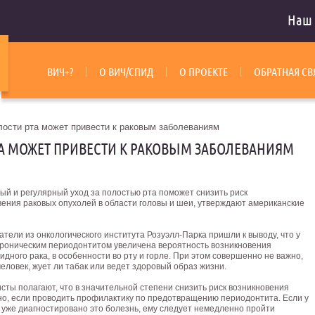
Наш 
ВИЧ+?
О ВИЧ/СПИД
О ПРОЕКТЕ
ОБРАТНАЯ СВ
лости рта может привести к раковым заболеваниям
ТА МОЖЕТ ПРИВЕСТИ К РАКОВЫМ ЗАБОЛЕВАНИЯМ
ый и регулярный уход за полостью рта поможет снизить риск
вения раковых опухолей в области головы и шеи, утверждают американские
тели из онкологического института Розуэлл-Парка пришли к выводу, что у
хроническим периодонтитом увеличена вероятность возникновения
дного рака, в особенности во рту и горле. При этом совершенно не важно,
человек, жует ли табак или ведет здоровый образ жизни.
сты полагают, что в значительной степени снизить риск возникновения
но, если проводить профилактику по предотвращению периодонтита. Если у
 уже диагностировано это болезнь, ему следует немедленно пройти