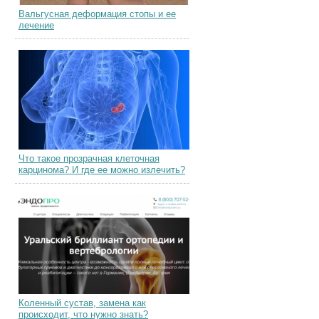
Вальгусная деформация стопы и ее
лечение
Что такое прозрачная клеточная
карцинома? И где ее можно излечить?
Коленный сустав, замена как
происходит, что нужно знать?