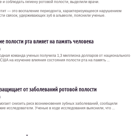
 и соблюдать гигиену ротовой полости, выделили врачи.
тит — это воспаление периодонта, характеризующееся нарушением
ти связок, удерживающих зуб в альвеоле, пояснили ученые.
ие полости рта влияет на память человека
4
дная команда ученых получила 1,3 миллиона долларов от национального
 США на изучение влияния состояния полости рта на память ...
защищает от заболеваний ротовой полости
4
могает снизить риск возникновения зубных заболеваний, сообщили
ие исследователи. Ученые в ходе исследования выяснили, что ...