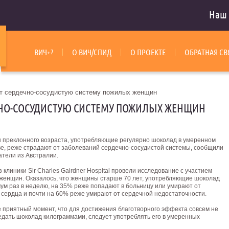
Наш 
ВИЧ+?
О ВИЧ/СПИД
О ПРОЕКТЕ
ОБРАТНАЯ СВ
 сердечно-сосудистую систему пожилых женщин
НО-СОСУДИСТУЮ СИСТЕМУ ПОЖИЛЫХ ЖЕНЩИН
преклонного возраста, употребляющие регулярно шоколад в умеренном
ве, реже страдают от заболеваний сердечно-сосудистой системы, сообщили
атели из Австралии.
 клиники Sir Charles Gairdner Hospital провели исследование с участием
женщин. Оказалось, что женщины старше 70 лет, употребляющие шоколад
мум раз в неделю, на 35% реже попадают в больницу или умирают от
 сердца и почти на 60% реже умирают от сердечной недостаточности.
 приятный момент, что для достижения благотворного эффекта совсем не
едать шоколад килограммами, следует употреблять его в умеренных