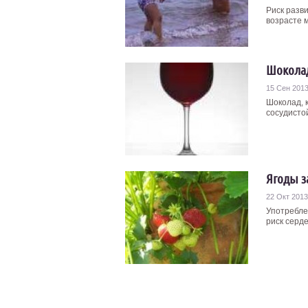
Риск разв
возрасте 
Шоколад
15 Сен 201
Шоколад, 
сосудисто
Ягоды з
22 Окт 2013
Употребле
риск серде