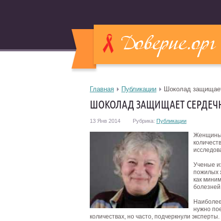
Главная
Публикации
Шоколад защищает
ШОКОЛАД ЗАЩИЩАЕТ СЕРДЕЧ
13 Янв 2014
Рубрика:
Публикации
Женщины 
количест
исследов
Ученые из
пожилых 
как мини
болезней
Наиболее
нужно по
количествах, но часто, подчеркнули эксперты.