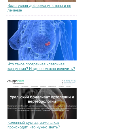
Вальгусная деформация стопы и ее
лечение
Что такое прозрачная клеточная
карцинома? И где ее можно излечить?
Коленный сустав, замена как
происходит, что нужно знать?