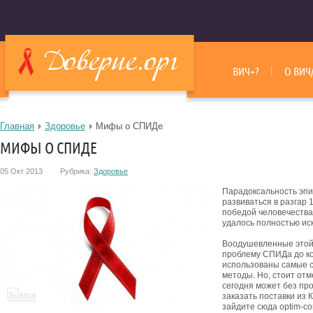
ВИЧ+?
О ВИЧ
Главная
Здоровье
Мифы о СПИДе
МИФЫ О СПИДЕ
05 Окт 2013
Рубрика:
Здоровье
Парадоксальность эпи
развиваться в разгар 
победой человечеств
удалось полностью ис
Воодушевленные этой
проблему СПИДа до ко
использованы самые с
методы. Но, стоит отм
сегодня может без пр
заказать поставки из 
зайдите сюда optim-co