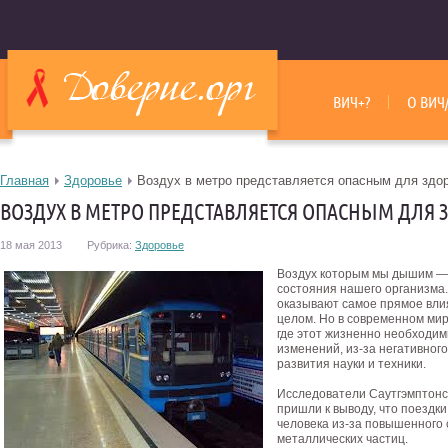
ВИЧ+?
О ВИЧ
Главная
Здоровье
Воздух в метро представляется опасным для здо
ВОЗДУХ В МЕТРО ПРЕДСТАВЛЯЕТСЯ ОПАСНЫМ ДЛЯ
18 мая 2013
Рубрика:
Здоровье
Воздух которым мы дышим — 
состояния нашего организма.
оказывают самое прямое влия
целом. Но в современном мир
где этот жизненно необходи
изменений, из-за негативног
развития науки и техники.
Исследователи Саутгэмптонс
пришли к выводу, что поездк
человека из-за повышенного 
металлических частиц.