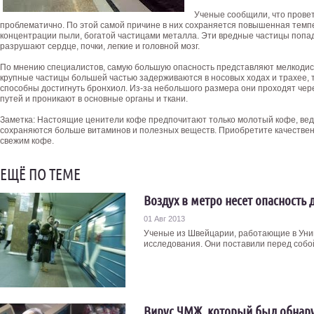
Ученые сообщили, что провет
проблематично. По этой самой причине в них сохраняется повышенная темп
концентрации пыли, богатой частицами металла. Эти вредные частицы попада
разрушают сердце, почки, легкие и головной мозг.
По мнению специалистов, самую большую опасность представляют мелкодисп
крупные частицы большей частью задерживаются в носовых ходах и трахее, т
способны достигнуть бронхиол. Из-за небольшого размера они проходят че
путей и проникают в основные органы и ткани.
Заметка: Настоящие ценители кофе предпочитают только молотый кофе, ведь
сохраняются больше витаминов и полезных веществ. Приобретите качеств
свежим кофе.
ЕЩЁ ПО ТЕМЕ
Воздух в метро несет опасность 
01 Авг 2013
Ученые из Швейцарии, работающие в Уни
исследования. Они поставили перед собой 
Вирус ЧМЖ, который был обнаруж