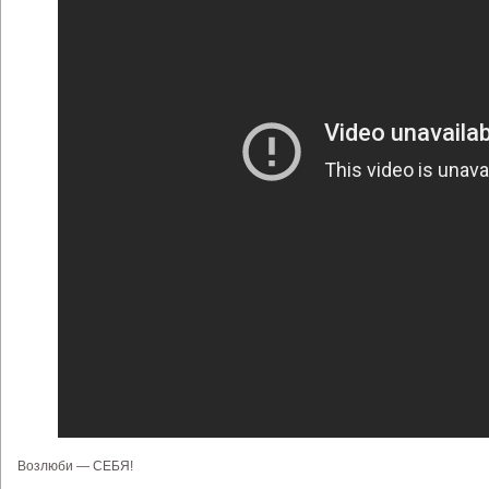
Возлюби — СЕБЯ!