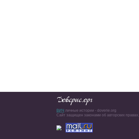
ВИЧ
личные истории - doverie.org
Сайт защищен законами об авторских правах.