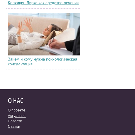
Колхицин Лирка как средство лечения
Зачем и кому нужна психологическая
консультация
О НАС
О проекте
Актуально
Новости
Статьи