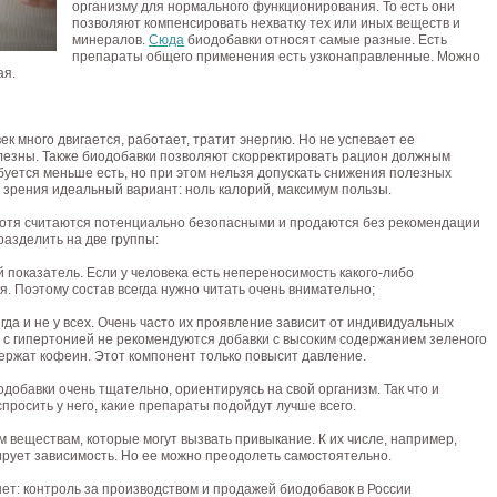
организму для нормального функционирования. То есть они
позволяют компенсировать нехватку тех или иных веществ и
минералов.
Сюда
биодобавки относят самые разные. Есть
препараты общего применения есть узконаправленные. Можно
ая.
к много двигается, работает, тратит энергию. Но не успевает ее
олезны. Также биодобавки позволяют скорректировать рацион должным
буется меньше есть, но при этом нельзя допускать снижения полезных
и зрения идеальный вариант: ноль калорий, максимум пользы.
 Хотя считаются потенциально безопасными и продаются без рекомендации
азделить на две группы:
 показатель. Если у человека есть непереносимость какого-либо
. Поэтому состав всегда нужно читать очень внимательно;
да и не у всех. Очень часто их проявление зависит от индивидуальных
 с гипертонией не рекомендуются добавки с высоким содержанием зеленого
держат кофеин. Этот компонент только повысит давление.
одобавки очень тщательно, ориентируясь на свой организм. Так что и
просить у него, какие препараты подойдут лучше всего.
м веществам, которые могут вызвать привыкание. К их числе, например,
рует зависимость. Но ее можно преодолеть самостоятельно.
нет: контроль за производством и продажей биодобавок в России