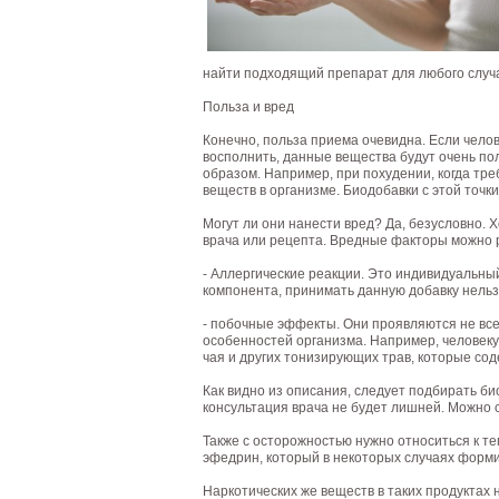
найти подходящий препарат для любого случ
Польза и вред
Конечно, польза приема очевидна. Если челове
восполнить, данные вещества будут очень п
образом. Например, при похудении, когда тре
веществ в организме. Биодобавки с этой точк
Могут ли они нанести вред? Да, безусловно.
врача или рецепта. Вредные факторы можно р
- Аллергические реакции. Это индивидуальный
компонента, принимать данную добавку нельзя
- побочные эффекты. Они проявляются не всег
особенностей организма. Например, человеку
чая и других тонизирующих трав, которые со
Как видно из описания, следует подбирать би
консультация врача не будет лишней. Можно с
Также с осторожностью нужно относиться к те
эфедрин, который в некоторых случаях форми
Наркотических же веществ в таких продуктах 