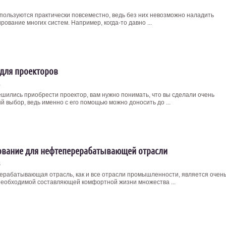
пользуются практически повсеместно, ведь без них невозможно наладить
ование многих систем. Например, когда-то давно ...
для проекторов
4
ешились приобрести проектор, вам нужно понимать, что вы сделали очень
й выбор, ведь именно с его помощью можно доносить до ...
вание для нефтеперерабатывающей отрасли
5
рабатывающая отрасль, как и все отрасли промышленности, является очен
необходимой составляющей комфортной жизни множества ...