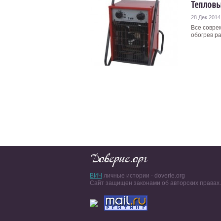
Тепловы
28 Дек 2014
Все совре
обогрев ра
ВИЧ
личные истории - doverie.org
Сайт защищен законами об авторских правах.