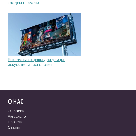
каждом пламени
Рекламные экраны для улицы:
искусство и технология
О НАС
О проекте
Актуально
Новости
Статьи