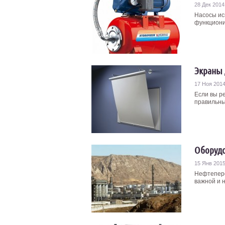
28 Дек 2014
Насосы ис
функционир
Экраны 
17 Ноя 201
Если вы р
правильны
Оборудо
15 Янв 201
Нефтепере
важной и 