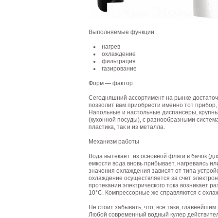
Выполняемые функции:
нагрев
охлаждение
фильтрация
газирование
Форм — фактор
Сегодняшний ассортимент на рынке достаточ
позволит вам приобрести именно тот прибор,
Напольные и настольные диспансеры, крупны
(кухонной посуды), с разнообразными система
пластика, так и из металла.
Механизм работы
Вода вытекает из основной фляги в бачок (д
емкости вода вновь прибывает, нагреваясь 
значения охлаждения зависят от типа устрой
охлаждение осуществляется за счет электрон
протекании электрического тока возникает ра
10°С. Компрессорные же справляются с охлаж
Не стоит забывать, что, все таки, главнейши
Любой современный водный кулер действител