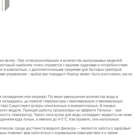
но велик. При этом разнообразие и количество выпускаемых моделей
 который наиболее точно справится с вашими задачами и потребностями.
е и компактные, с дополнительными секциями для бытовых приборов
ми управления – выбор вас порадует! Корпус может быть изготовлен, как из
ля охлаждения или нагрева). По мере уменьшения количества воды в
или охлаждаясь до нужной температуры ( максимальные и минимальные
ства) Существуют кулеры электронные и компрессорные. В первых
ного модуля. Принцип работы организован на эффекте Пельтье – при
зность температур. Такого типа кулер для воды охлаждает жидкость ни ниже
дением куда лучше, а именно до 4-5°С. Как правило, они напольные.
м плюсом, среди достоинств водного фильтра — является забота о здоровье!
ьно поможет вам заботиться о нормальном самочувствии и о своем