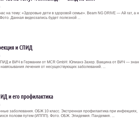
6
час на тему: «Здоровые дети в здоровой семье». Beam NG DRIVE — Ай гат, а 
Фото. Данная видеозапись будет полезной ...
екция и СПИД
6
ПИД и ВИЧ в Германии от MCR GmbH: Юлианэ Захер. Вакцина от ВИЧ — знан
 навязывания лечения от несуществующих заболеваний. ...
ИД и его профилактика
6
ные заболевания. ОБЖ 10 класс. Экстренная профилактика при инфекциях,
хся половм путем (ИППП). Фото. ОБЖ. Эпидемия. Пандемия. ...