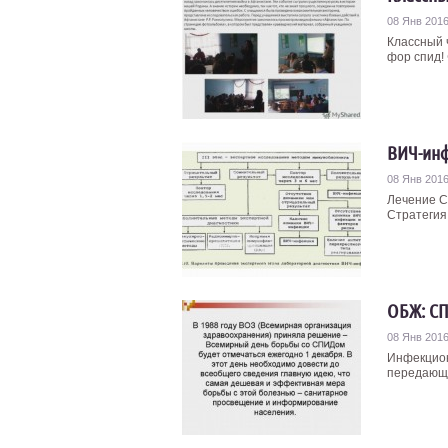
08 Янв 201
Классный 
фор спид! 
ВИЧ-инф
08 Янв 201
Лечение С
Стратегия
ОБЖ: СП
08 Янв 201
Инфекцион
передающи