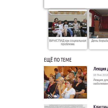
ВИЧ/СПИД как социальная
День борьб
проблема
ЕЩЁ ПО ТЕМЕ
Лекция 
08 Янв 201
Лекция дл
заболеван
Классны