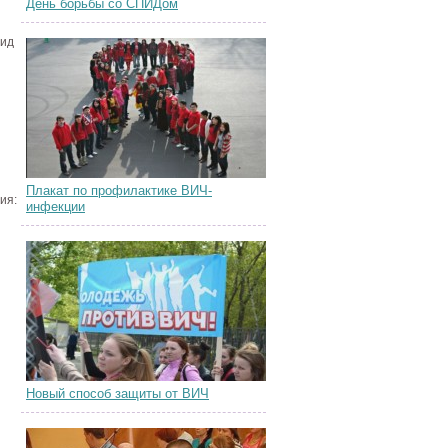
День борьбы со СПИДом
нид
Плакат по профилактике ВИЧ-
ия:
инфекции
Новый способ защиты от ВИЧ