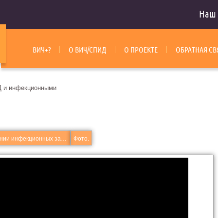
Наш 
ВИЧ+?
О ВИЧ/СПИД
О ПРОЕКТЕ
ОБРАТНАЯ СВ
 и инфекционными
Резонанс. Биорезонанс в лечении инфекционных заболеваний, в том числе ВИЧ, СПИД.
Фото.