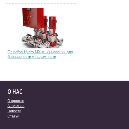
Grundfos Hydro MX-V: Инновации для
безопасности и надежности
О НАС
О проекте
Актуально
Новости
Статьи