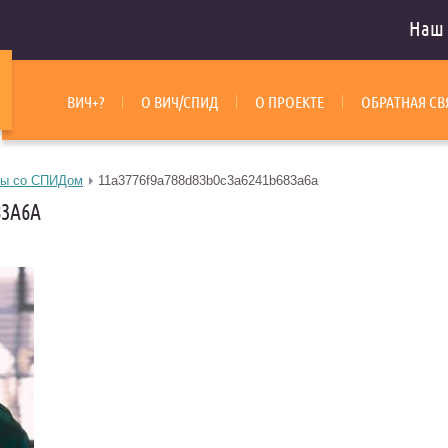
Наш 
ВИЧ+?
О ВИЧ/СПИД
О ПРОЕКТЕ
ОБРАТНАЯ СВ
бы со СПИДом
11a3776f9a788d83b0c3a6241b683a6a
83A6A