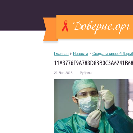
Главная
Новости
Создали способ борь
11A3776F9A788D83B0C3A6241B6
21 Янв 2013
Рубрика: