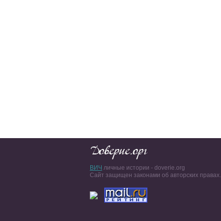
ВИЧ
личные истории - doverie.org
Сайт защищен законами об авторских правах.